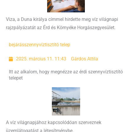
Viza, a Duna királya címmel hirdette meg víz világnapi
rajzpályázatát az Érd és Környéke Horgászegyesület.
bejárás
szennyvíztisztító telep
2025. március 11. 11:43
Gárdos Attila
Itt az alkalom, hogy megnézze az érdi szennyvíztisztító
telepet
A víz világnapjához kapcsolódóan szerveznek
üzemlátogatást a létesítménybe.