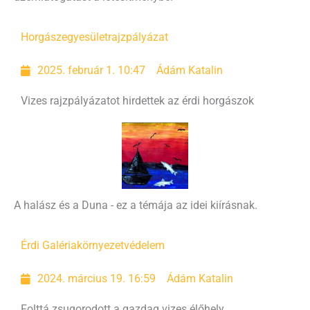
Horgászegyesület
rajzpályázat
2025. február 1. 10:47
Ádám Katalin
Vizes rajzpályázatot hirdettek az érdi horgászok
A halász és a Duna - ez a témája az idei kiírásnak.
Érdi Galéria
környezetvédelem
2024. március 19. 16:59
Ádám Katalin
Folttá zsugorodott a gazdag vizes élőhely