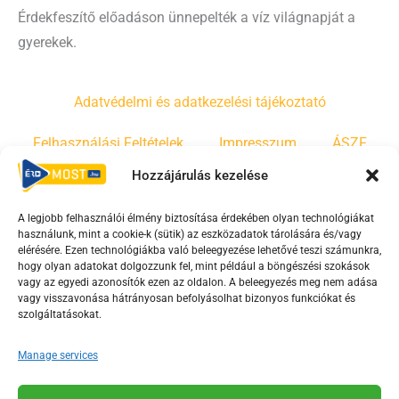
Érdekfeszítő előadáson ünnepelték a víz világnapját a
gyerekek.
Adatvédelmi és adatkezelési tájékoztató
Felhasználási Feltételek
Impresszum
ÁSZF
Hozzájárulás kezelése
Irányelvek
Moderálási szabályzat
A legjobb felhasználói élmény biztosítása érdekében olyan technológiákat
használunk, mint a cookie-k (sütik) az eszközadatok tárolására és/vagy
F
Y
T
elérésére. Ezen technológiákba való beleegyezése lehetővé teszi számunkra,
hogy olyan adatokat dolgozzunk fel, mint például a böngészési szokások
a
o
i
vagy az egyedi azonosítók ezen az oldalon. A beleegyezés meg nem adása
c
u
k
vagy visszavonása hátrányosan befolyásolhat bizonyos funkciókat és
e
t
t
szolgáltatásokat.
b
u
o
Manage services
o
b
k
o
e
Az Érd Média médiaszolgáltatási tevékenységét a