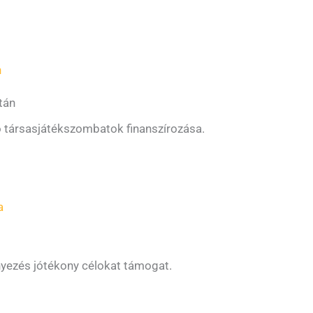
n
tán
 társasjátékszombatok finanszírozása.
a
yezés jótékony célokat támogat.