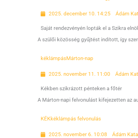
2025. december 10. 14:25
Ádám Kat
Saját rendezvényén lopták el a Szikra el
A szülői közösség gyűjtést indított, így sze
kéklámpás
Márton-nap
2025. november 11. 11:00
Ádám Kat
Kékben szikrázott pénteken a főtér
A Márton-napi felvonulást kifejezetten az a
KÉK
kéklámpás felvonulás
2025. november 6. 10:08
Ádám Kata