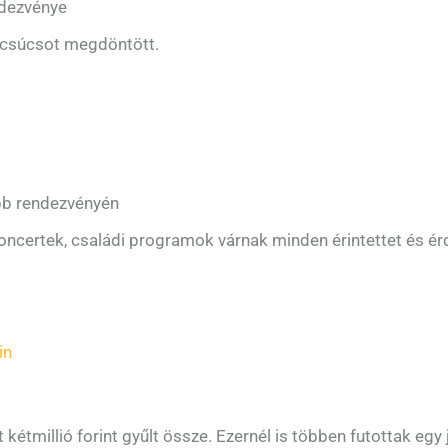
ndezvénye
n csúcsot megdöntött.
obb rendezvényén
oncertek, családi programok várnak minden érintettet és ér
in
étmillió forint gyűlt össze. Ezernél is többen futottak egy 