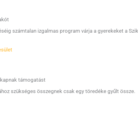
akót
eléséig számtalan izgalmas program várja a gyerekeket a Szi
sület
m kapnak támogatást
sához szükséges összegnek csak egy töredéke gyűlt össze.