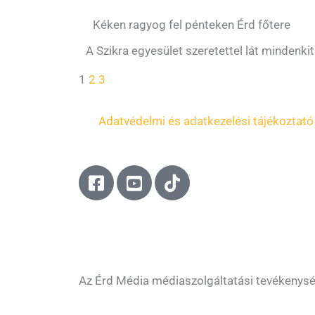
Kéken ragyog fel pénteken Érd főtere
A Szikra egyesület szeretettel lát minden
1
2
3
Adatvédelmi és adatkezelési tájékoztató
F
Y
T
a
o
i
c
u
k
e
t
t
b
u
o
o
b
k
o
e
Az Érd Média médiaszolgáltatási tevékenys
k
-
-
s