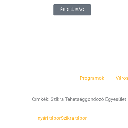
ÉRDI ÚJSÁG
Programok
Váro
Címkék: Szikra Tehetséggondozó Egyesület
Oldal
Oldal
Oldal
nyári tábor
Szikra tábor