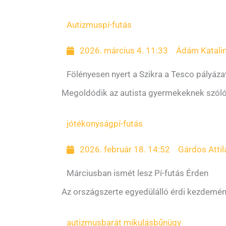
Autizmus
pí-futás
2026. március 4. 11:33
Ádám Katali
Fölényesen nyert a Szikra a Tesco pályáza
Megoldódik az autista gyermekeknek szóló
jótékonyság
pí-futás
2026. február 18. 14:52
Gárdos Attil
Márciusban ismét lesz Pí-futás Érden
Az országszerte egyedülálló érdi kezdemén
autizmusbarát mikulás
bűnügy