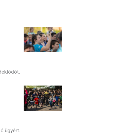
deklődőt.
jó ügyért.