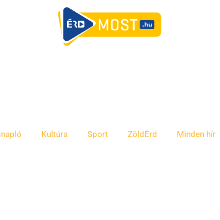
snapló
Kultúra
Sport
ZöldÉrd
Minden hír