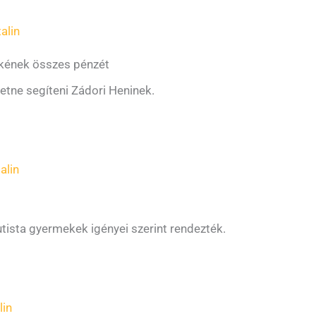
alin
nökének összes pénzét
retne segíteni Zádori Heninek.
alin
utista gyermekek igényei szerint rendezték.
lin