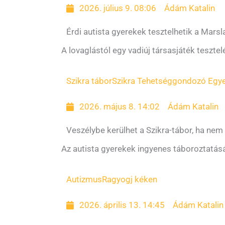
2026. július 9. 08:06
Ádám Katalin
Érdi autista gyerekek tesztelhetik a Marsl
A lovaglástól egy vadiúj társasjáték teszt
Szikra tábor
Szikra Tehetséggondozó Egye
2026. május 8. 14:02
Ádám Katalin
Veszélybe kerülhet a Szikra-tábor, ha ne
Az autista gyerekek ingyenes táboroztatá
Autizmus
Ragyogj kéken
2026. április 13. 14:45
Ádám Katalin