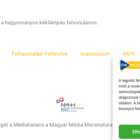
kit a hagyományos kéklámpás felvonuláson.
Felhasználási Feltételek
Impresszum
ÁSZF
A legjobb fe
mint a cooki
technológiák
dolgozzunk f
oldalon. A 
bizonyos fun
égét a Médiatanács a Magyar Média Mecenatúra program k
El