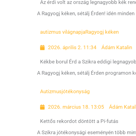
Az érdi volt az ország legnagyobb kék re
A Ragyogj kéken, sétálj Érden! idén minde
autizmus világnapja
Ragyogj kéken
2026. április 2. 11:34
Ádám Katalin
Kékbe borul Érd a Szikra eddigi legnagy
A Ragyogj kéken, sétálj Érden programon k
Autizmus
jótékonyság
2026. március 18. 13:05
Ádám Katal
Kettős rekordot döntött a Pí-futás
A Szikra jótékonysági eseményén több mint k