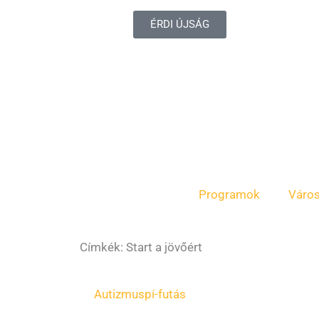
ÉRDI ÚJSÁG
Programok
Váro
Címkék: Start a jövőért
Autizmus
pí-futás