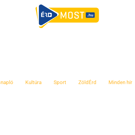
snapló
Kultúra
Sport
ZöldÉrd
Minden hír