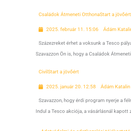
Családok Átmeneti Otthona
Start a jövőért
2025. február 11. 15:06
Ádám Katali
Százezreket érhet a voksunk a Tesco pály
Szavazzon Ön is, hogy a Családok Átmeneti
Civil
Start a jövőért
2025. január 20. 12:58
Ádám Katalin
Szavazzon, hogy érdi program nyerje a félm
Indul a Tesco akciója, a vásárlásnál kapot