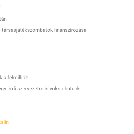
n
tán
 társasjátékszombatok finanszírozása.
a félmilliót!
egy érdi szervezetre is voksolhatunk.
alin