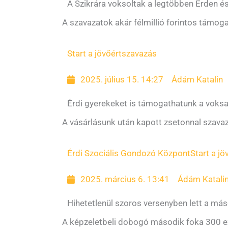
A Szikrára voksoltak a legtöbben Érden 
A szavazatok akár félmillió forintos támoga
Start a jövőért
szavazás
2025. július 15. 14:27
Ádám Katalin
Érdi gyerekeket is támogathatunk a voksa
A vásárlásunk után kapott zsetonnal szava
Érdi Szociális Gondozó Központ
Start a jö
2025. március 6. 13:41
Ádám Katali
Hihetetlenül szoros versenyben lett a má
A képzeletbeli dobogó második foka 300 ez