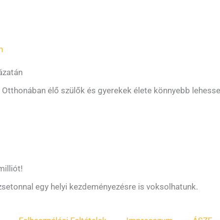
n
ázatán
 Otthonában élő szülők és gyerekek élete könnyebb lehesse
illiót!
t zsetonnal egy helyi kezdeményezésre is voksolhatunk.