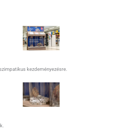
m szimpatikus kezdeményezésre.
k.