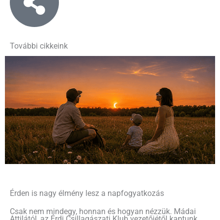
További cikkeink
Érden is nagy élmény lesz a napfogyatkozás
Csak nem mindegy, honnan és hogyan nézzük. Mádai
Attilától, az Érdi Csillagászati Klub vezetőjétől kaptunk