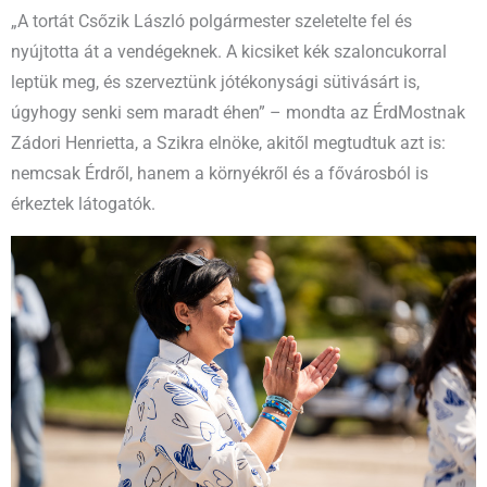
„A tortát Csőzik László polgármester szeletelte fel és
nyújtotta át a vendégeknek. A kicsiket kék szaloncukorral
leptük meg, és szerveztünk jótékonysági sütivásárt is,
úgyhogy senki sem maradt éhen” – mondta az ÉrdMostnak
Zádori Henrietta, a Szikra elnöke, akitől megtudtuk azt is:
nemcsak Érdről, hanem a környékről és a fővárosból is
érkeztek látogatók.