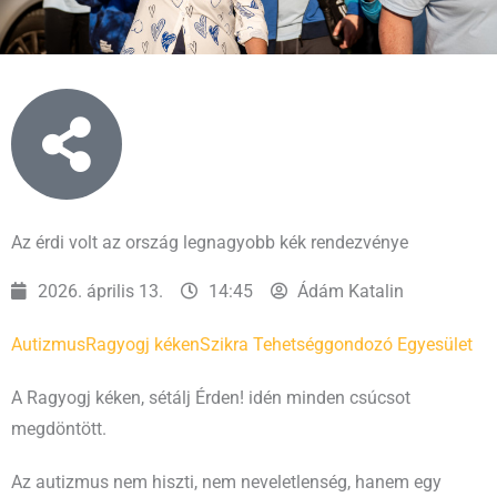
Az érdi volt az ország legnagyobb kék rendezvénye
2026. április 13.
14:45
Ádám Katalin
Autizmus
Ragyogj kéken
Szikra Tehetséggondozó Egyesület
A Ragyogj kéken, sétálj Érden! idén minden csúcsot
megdöntött.
Az autizmus nem hiszti, nem neveletlenség, hanem egy