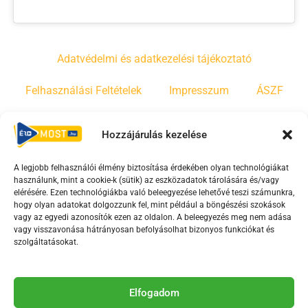
Adatvédelmi és adatkezelési tájékoztató
Felhasználási Feltételek
Impresszum
ÁSZF
Irányelvek
Moderálási szabályzat
Hozzájárulás kezelése
A legjobb felhasználói élmény biztosítása érdekében olyan technológiákat
F
Y
T
használunk, mint a cookie-k (sütik) az eszközadatok tárolására és/vagy
a
o
i
elérésére. Ezen technológiákba való beleegyezése lehetővé teszi számunkra,
c
u
k
hogy olyan adatokat dolgozzunk fel, mint például a böngészési szokások
vagy az egyedi azonosítók ezen az oldalon. A beleegyezés meg nem adása
e
t
t
vagy visszavonása hátrányosan befolyásolhat bizonyos funkciókat és
b
u
o
szolgáltatásokat.
o
b
k
o
e
Az Érd Média médiaszolgáltatási tevékenységét a
k
-
Elfogadom
Médiatanács a Magyar Média Mecenatúra program