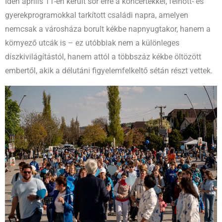
Idén április 11-én került sor erre a koncertekkel, felnőtt- és
gyerekprogramokkal tarkított családi napra, amelyen
nemcsak a városháza borult kékbe napnyugtakor, hanem a
környező utcák is – ez utóbbiak nem a különleges
díszkivilágítástól, hanem attól a többszáz kékbe öltözött
embertől, akik a délutáni figyelemfelkeltő sétán részt vettek.