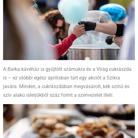
A Barka kávéház is gyűjtött számukra és a Virág cukrászda
is – ez utóbbi egész áprilisban tart egy akciót a Szikra
javára. Minden, a cukrászdában megvásárolt, kék színű és
szív alakú islerjükből száz forint a szervezetet illeti.