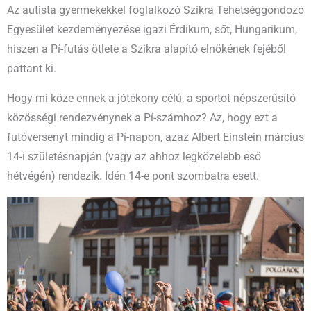
Az autista gyermekekkel foglalkozó Szikra Tehetséggondozó
Egyesület kezdeményezése igazi Érdikum, sőt, Hungarikum,
hiszen a Pí-futás ötlete a Szikra alapító elnökének fejéből
pattant ki.
Hogy mi köze ennek a jótékony célú, a sportot népszerűsítő
közösségi rendezvénynek a Pí-számhoz? Az, hogy ezt a
futóversenyt mindig a Pí-napon, azaz Albert Einstein március
14-i születésnapján (vagy az ahhoz legközelebb eső
hétvégén) rendezik. Idén 14-e pont szombatra esett.