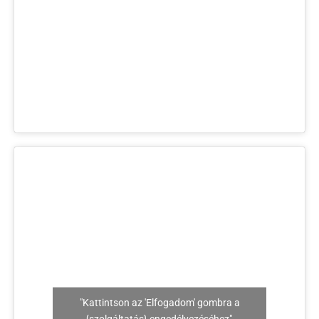
"Kattintson az 'Elfogadom' gombra a
{szolgáltatás} engedélyezéséhez"