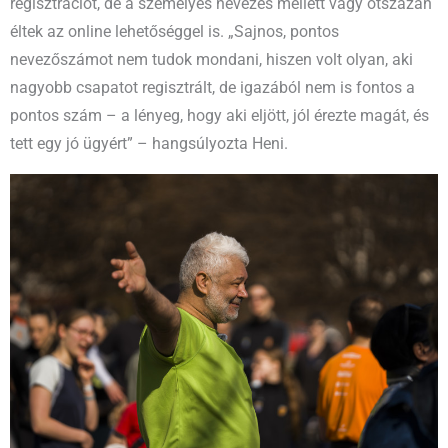
regisztrációt, de a személyes nevezés mellett vagy ötszázan
éltek az online lehetőséggel is. „Sajnos, pontos
nevezőszámot nem tudok mondani, hiszen volt olyan, aki
nagyobb csapatot regisztrált, de igazából nem is fontos a
pontos szám – a lényeg, hogy aki eljött, jól érezte magát, és
tett egy jó ügyért” – hangsúlyozta Heni.