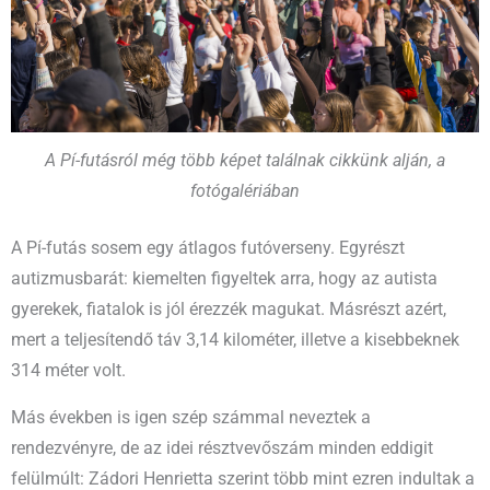
A Pí-futásról még több képet találnak cikkünk alján, a
fotógalériában
A Pí-futás sosem egy átlagos futóverseny. Egyrészt
autizmusbarát: kiemelten figyeltek arra, hogy az autista
gyerekek, fiatalok is jól érezzék magukat. Másrészt azért,
mert a teljesítendő táv 3,14 kilométer, illetve a kisebbeknek
314 méter volt.
Más években is igen szép számmal neveztek a
rendezvényre, de az idei résztvevőszám minden eddigit
felülmúlt: Zádori Henrietta szerint több mint ezren indultak a