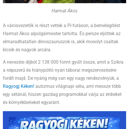
Harmat Ákos
A városvezetők is részt vettek a Pí-futáson, a bemelegítést
Harmat Ákos alpolgármester tartotta. És persze eljöttek az
elmaradhatatlan dinoszauruszok is, akik mosolyt csaltak
kicsik és nagyok arcára.
A nevezési díjból 2 138 000 forint gyűlt össze, amit a Szikra
a népszerű és hiánypótló nyári táborai megszervezésére
fordít majd. De nyárig még van egy nagy rendezvényük, a
Ragyogj Kéken!
autizmus világnapi séta, ami messze több
egy sétánál, hiszen gazdag programokkal várja az érdieket
és környékbelieket egyaránt.