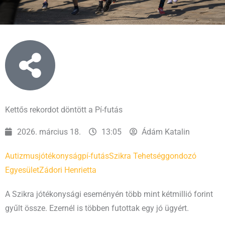
Kettős rekordot döntött a Pí-futás
2026. március 18.
13:05
Ádám Katalin
Autizmus
jótékonyság
pí-futás
Szikra Tehetséggondozó
Egyesület
Zádori Henrietta
A Szikra jótékonysági eseményén több mint kétmillió forint
gyűlt össze. Ezernél is többen futottak egy jó ügyért.