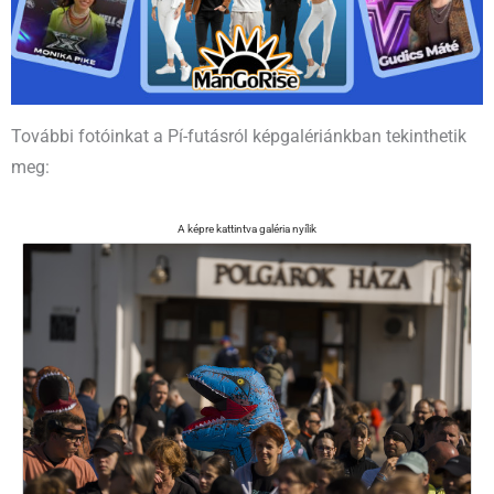
További fotóinkat a Pí-futásról képgalériánkban tekinthetik
meg: