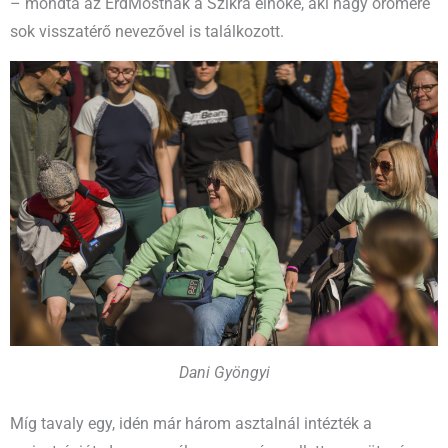
– mondta az ÉrdMostnak a Szikra elnöke, aki nagy örömére
sok visszatérő nevezővel is találkozott.
Dani Gyöngyi
Míg tavaly egy, idén már három asztalnál intézték a