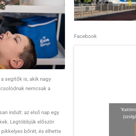
Facebook
a segítők is, akik nagy
apcsolódnak nemcsak a
"Kattint
an indult: az első nap egy
{szolg
kek. Legtöbbjük először
 pikkelyes bőrét, és élhette