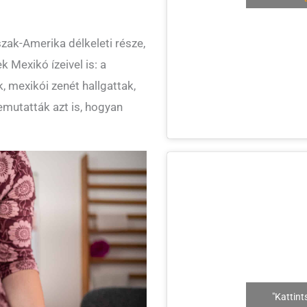
zak-Amerika délkeleti része,
 Mexikó ízeivel is: a
 mexikói zenét hallgattak,
 bemutatták azt is, hogyan
"Kattint