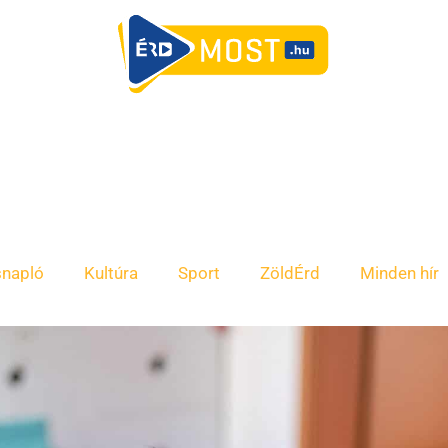
snapló
Kultúra
Sport
ZöldÉrd
Minden hír