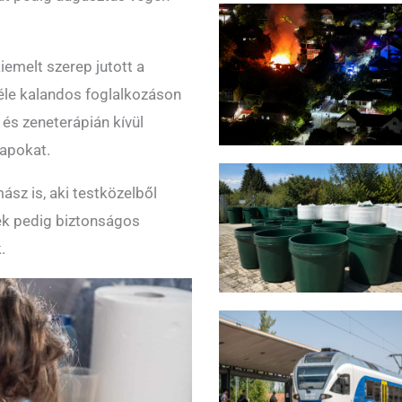
iemelt szerep jutott a
éle kalandos foglalkozáson
 és zeneterápián kívül
napokat.
ász is, aki testközelből
ek pedig biztonságos
.