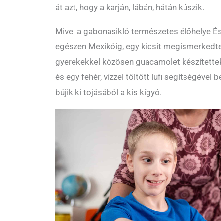
át azt, hogy a karján, lábán, hátán kúszik.
Mivel a gabonasikló természetes élőhelye És
egészen Mexikóig, egy kicsit megismerkedtek
gyerekekkel közösen guacamolet készítettek,
és egy fehér, vízzel töltött lufi segítségével
bújik ki tojásából a kis kígyó.