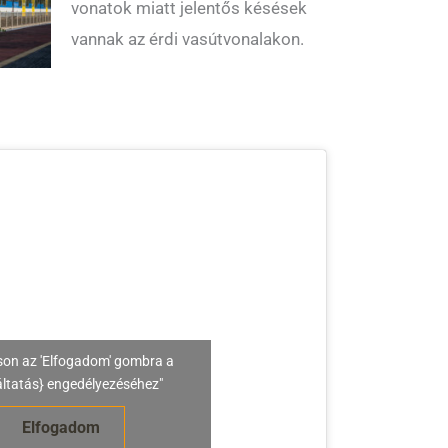
vonatok miatt jelentős késések
vannak az érdi vasútvonalakon.
son az 'Elfogadom' gombra a
áltatás} engedélyezéséhez"
Elfogadom