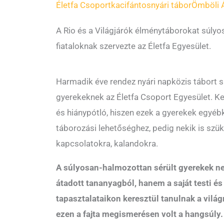
Életfa Csoport
kacifántos
nyári tábor
Ömböli 
A Rio és a Világjárók élménytáborokat súlyo
fiataloknak szervezte az Életfa Egyesület.
Harmadik éve rendez nyári napközis tábort 
gyerekeknek az Életfa Csoport Egyesület. 
és hiánypótló, hiszen ezek a gyerekek egyéb
táborozási lehetőséghez, pedig nekik is szü
kapcsolatokra, kalandokra.
A súlyosan-halmozottan sérült gyerekek ne
átadott tananyagból, hanem a saját testi és
tapasztalataikon keresztül tanulnak a világr
ezen a fajta megismerésen volt a hangsúly.