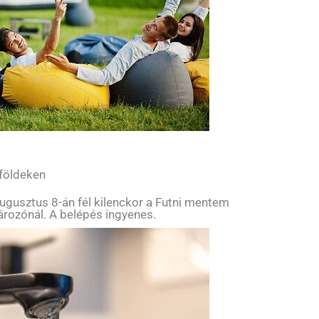
 földeken
ugusztus 8-án fél kilenckor a Futni mentem
tározónál. A belépés ingyenes.