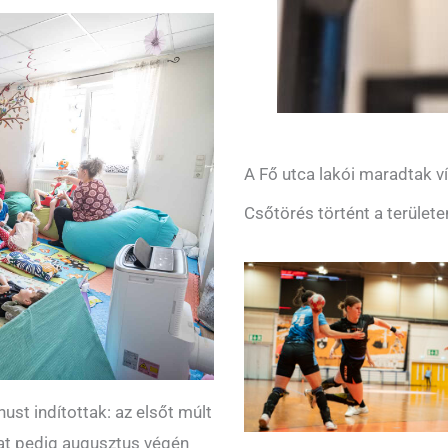
A Fő utca lakói maradtak ví
Csőtörés történt a területe
ust indítottak: az elsőt múlt
kat pedig augusztus végén