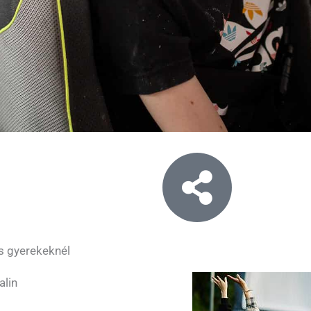
s gyerekeknél
lin