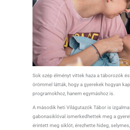
Sok szép élményt vittek haza a táborozók és 
örömmel látták, hogy a gyerekek hogyan k
programokhoz, hanem egymáshoz is.
A második heti Világutazók Tábor is izgalmas
gabonasiklóval ismerkedhettek meg a gyere
érintett meg siklót, érezhette hideg, selymes,