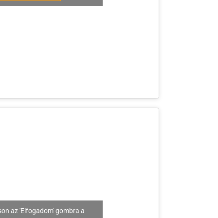
son az 'Elfogadom' gombra a