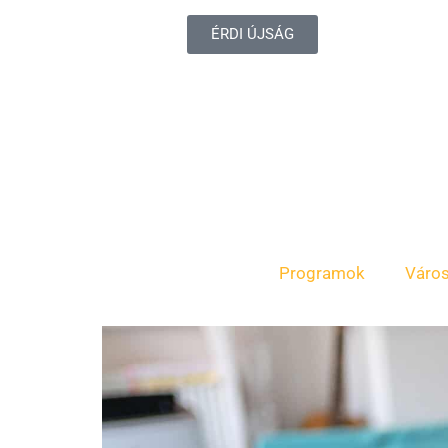
ÉRDI ÚJSÁG
Programok
Váro