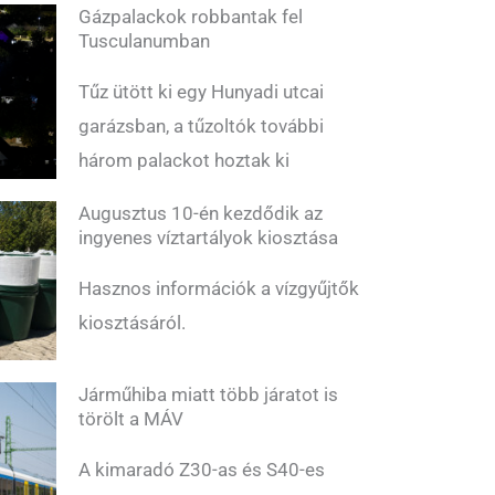
Gázpalackok robbantak fel
Tusculanumban
Tűz ütött ki egy Hunyadi utcai
garázsban, a tűzoltók további
három palackot hoztak ki
Augusztus 10-én kezdődik az
ingyenes víztartályok kiosztása
Hasznos információk a vízgyűjtők
kiosztásáról.
Járműhiba miatt több járatot is
törölt a MÁV
A kimaradó Z30-as és S40-es