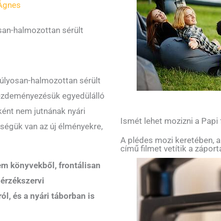
Ágnes
san-halmozottan sérült
súlyosan-halmozottan sérült
Kezdeményezésük egyedülálló
ként nem jutnának nyári
Ismét lehet mozizni a Papi
kségük van az új élményekre,
A plédes mozi keretében, a
című filmet vetítik a zápor
m könyvekből, frontálisan
 érzékszervi
ól, és a nyári táborban is