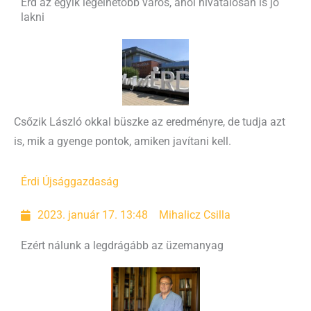
Érd az egyik legélhetőbb város, ahol hivatalosan is jó
lakni
Csőzik László okkal büszke az eredményre, de tudja azt
is, mik a gyenge pontok, amiken javítani kell.
Érdi Újság
gazdaság
2023. január 17. 13:48
Mihalicz Csilla
Ezért nálunk a legdrágább az üzemanyag