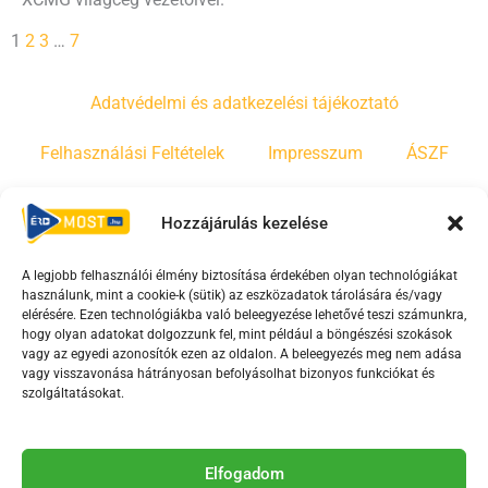
1
2
3
…
7
Adatvédelmi és adatkezelési tájékoztató
Felhasználási Feltételek
Impresszum
ÁSZF
Irányelvek
Moderálási szabályzat
Hozzájárulás kezelése
A legjobb felhasználói élmény biztosítása érdekében olyan technológiákat
F
Y
T
használunk, mint a cookie-k (sütik) az eszközadatok tárolására és/vagy
a
o
i
elérésére. Ezen technológiákba való beleegyezése lehetővé teszi számunkra,
c
u
k
hogy olyan adatokat dolgozzunk fel, mint például a böngészési szokások
vagy az egyedi azonosítók ezen az oldalon. A beleegyezés meg nem adása
e
t
t
vagy visszavonása hátrányosan befolyásolhat bizonyos funkciókat és
b
u
o
szolgáltatásokat.
o
b
k
o
e
Az Érd Média médiaszolgáltatási tevékenységét a
k
-
Elfogadom
Médiatanács a Magyar Média Mecenatúra program