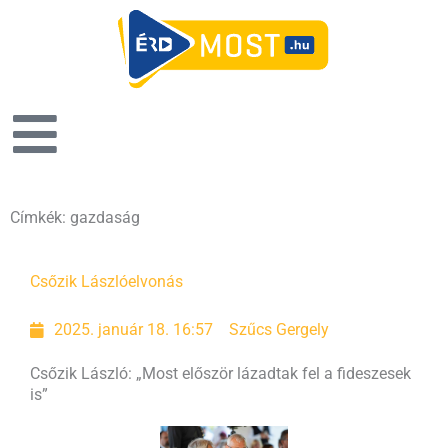
Címkék: gazdaság
Oldal
Oldal
Oldal
Oldal
Csőzik László
elvonás
2025. január 18. 16:57
Szűcs Gergely
Csőzik László: „Most először lázadtak fel a fideszesek
is”