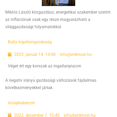
Miklós László közgazdász, energetikai szakember szerint
az inflációnak csak egy része magyarázható a
világgazdasági folyamatokkal.
Balla Ingatlan
gazdaság
2023. január 14. 14:00
info@erdmost.hu
Véget ért egy korszak az ingatlanpiacon
A negatív irányú gazdasági változások fájdalmas
következményekkel jártak.
ársapka
benzin
2022. december 7. 15:40
info@erdmost.hu