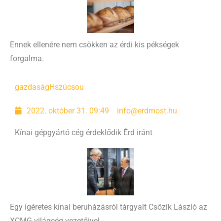
Ennek ellenére nem csökken az érdi kis pékségek
forgalma.
gazdaság
Hszücsou
2022. október 31. 09:49
info@erdmost.hu
Kínai gépgyártó cég érdeklődik Érd iránt
Egy ígéretes kínai beruházásról tárgyalt Csőzik László az
XCMG világcég vezetőivel.