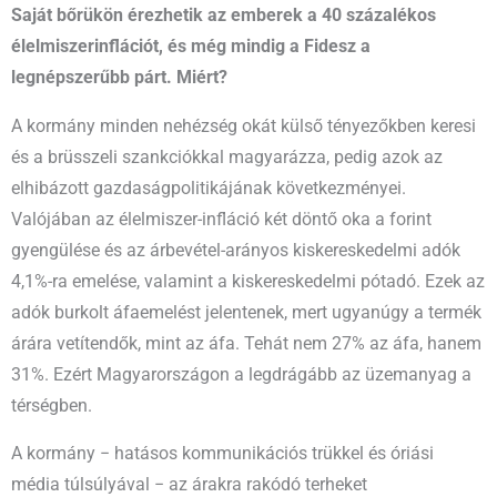
Saját bőrükön érezhetik az emberek a 40 százalékos
élelmiszerinflációt, és még mindig a Fidesz a
legnépszerűbb párt. Miért?
A kormány minden nehézség okát külső tényezőkben keresi
és a brüsszeli szankciókkal magyarázza, pedig azok az
elhibázott gazdaságpolitikájának következményei.
Valójában az élelmiszer-infláció két döntő oka a forint
gyengülése és az árbevétel-arányos kiskereskedelmi adók
4,1%-ra emelése, valamint a kiskereskedelmi pótadó. Ezek az
adók burkolt áfaemelést jelentenek, mert ugyanúgy a termék
árára vetítendők, mint az áfa. Tehát nem 27% az áfa, hanem
31%. Ezért Magyarországon a legdrágább az üzemanyag a
térségben.
A kormány − hatásos kommunikációs trükkel és óriási
média túlsúlyával − az árakra rakódó terheket