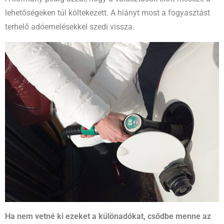
lehetőségeken túl költekezett. A hiányt most a fogyasztást
terhelő adóemelésekkel szedi vissza.
Ha nem vetné ki ezeket a különadókat, csődbe menne az