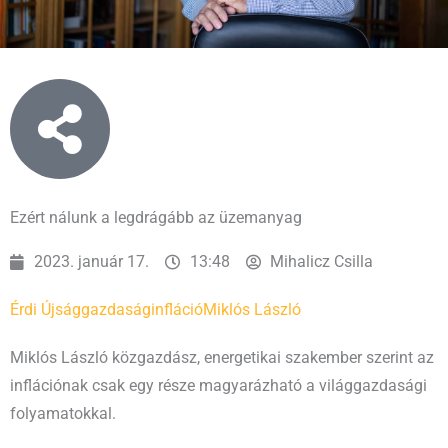
Ezért nálunk a legdrágább az üzemanyag
2023. január 17.
13:48
Mihalicz Csilla
Érdi Újság
gazdaság
infláció
Miklós László
Miklós László közgazdász, energetikai szakember szerint az
inflációnak csak egy része magyarázható a világgazdasági
folyamatokkal.