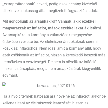
„extraprofitadónak” nevezi, pedig azok néhány kivételtől
eltekintve a lakosság által megfizetett fogyasztási adók.
Mit gondoljunk az ársapkákról? Vannak, akik ezekkel
magyarázzák az inflációt, mások ezekkel akarják letörni.
Az ársapkákat a kormány a választások megnyerése
érdekében vezette be. Az élelmiszer ársapkáknak semmi
közük az inflációhoz. Nem igaz, amit a kormány állít, hogy
ezek csökkentik az inflációt, hiszen a kereskedő beszedi más
termékeken a veszteségét. De nem is növelik az inflációt,
hiszen az ársapkás, meg a nem ársapkás árak kiegyenlítik
egymást.
Ha a nyolc termék hatósági ára növelné az inflációt, akkor be
kellene tiltani az élelmiszerek leárazását, hiszen az