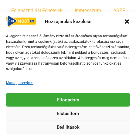
Felhasználási Feltételek
Impresszum
ÁSZF
Hozzájárulás kezelése
Irányelvek
Moderálási szabályzat
A legjobb felhasználói élmény biztosítása érdekében olyan technológiákat
használunk, mint a cookie-k (sütik) az eszközadatok tárolására és/vagy
F
Y
T
elérésére. Ezen technológiákba való beleegyezése lehetővé teszi számunkra,
a
o
i
hogy olyan adatokat dolgozzunk fel, mint például a böngészési szokások
vagy az egyedi azonosítók ezen az oldalon. A beleegyezés meg nem adása
c
u
k
vagy visszavonása hátrányosan befolyásolhat bizonyos funkciókat és
e
t
t
szolgáltatásokat.
b
u
o
o
b
k
Manage services
o
e
Az Érd Média médiaszolgáltatási tevékenységét a
k
-
Elfogadom
Médiatanács a Magyar Média Mecenatúra program
-
s
keretében támogatja.
Elutasítom
s
q
q
u
Beállítások
u
a
2018-2026. © Minden jog fenntartva, Érd Megyei Jogú Város