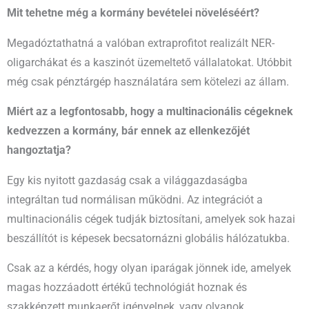
Mit tehetne még a kormány bevételei növeléséért?
Megadóztathatná a valóban extraprofitot realizált NER-
oligarchákat és a kaszinót üzemeltető vállalatokat. Utóbbit
még csak pénztárgép használatára sem kötelezi az állam.
Miért az a legfontosabb, hogy a multinacionális cégeknek
kedvezzen a kormány, bár ennek az ellenkezőjét
hangoztatja?
Egy kis nyitott gazdaság csak a világgazdaságba
integráltan tud normálisan működni. Az integrációt a
multinacionális cégek tudják biztosítani, amelyek sok hazai
beszállítót is képesek becsatornázni globális hálózatukba.
Csak az a kérdés, hogy olyan iparágak jönnek ide, amelyek
magas hozzáadott értékű technológiát hoznak és
szakképzett munkaerőt igényelnek, vagy olyanok,