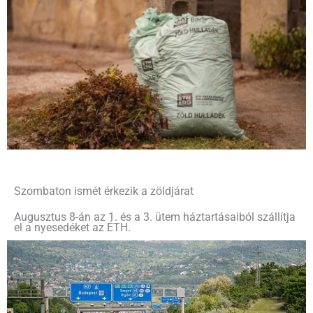
Szombaton ismét érkezik a zöldjárat
Augusztus 8-án az 1. és a 3. ütem háztartásaiból szállítja
el a nyesedéket az ÉTH.