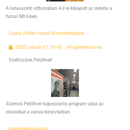
A listavazető otthonában 4-2-re kikapott az Asterix a
futsal NB II-ben.
Csuka Zoltán Városi Könyvtár
kultúra
2023. január 17. 10:40
info@erdmost.hu
Szelfizzünk Petőfivel!
Számos Petőfivel kapcsolatos program várja az
olvasókat a városi könyvtárban.
balesetek
karambol