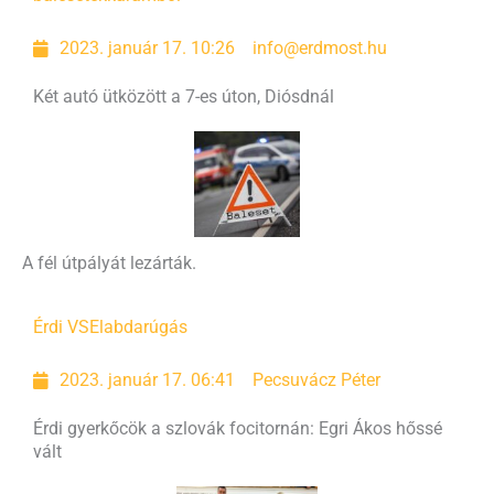
2023. január 17. 10:26
info@erdmost.hu
Két autó ütközött a 7-es úton, Diósdnál
A fél útpályát lezárták.
Érdi VSE
labdarúgás
2023. január 17. 06:41
Pecsuvácz Péter
Érdi gyerkőcök a szlovák focitornán: Egri Ákos hőssé
vált