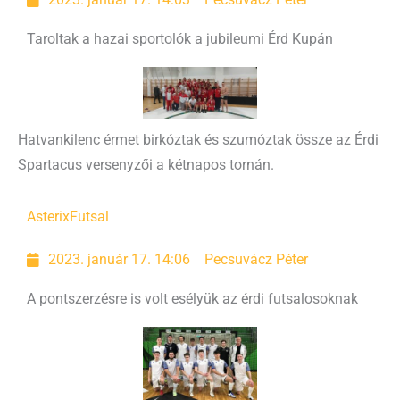
2023. január 17. 14:03
Pecsuvácz Péter
Taroltak a hazai sportolók a jubileumi Érd Kupán
Hatvankilenc érmet birkóztak és szumóztak össze az Érdi
Spartacus versenyzői a kétnapos tornán.
Asterix
Futsal
2023. január 17. 14:06
Pecsuvácz Péter
A pontszerzésre is volt esélyük az érdi futsalosoknak