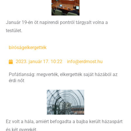
Január 19-én öt napirendi pontról tárgyalt volna a
testület.
bíróság
elkergették
2023. január 17. 10:22
info@erdmost.hu
Pofátlanság: megverték, elkergették saját házából az
érdi nőt
Ez volt a hála, amiért befogadta a bajba került házaspárt
és két gyerekét.