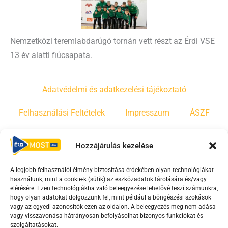
Nemzetközi teremlabdarúgó tornán vett részt az Érdi VSE
13 év alatti fiúcsapata.
Adatvédelmi és adatkezelési tájékoztató
Felhasználási Feltételek
Impresszum
ÁSZF
Irányelvek
Moderálási szabályzat
Hozzájárulás kezelése
A legjobb felhasználói élmény biztosítása érdekében olyan technológiákat
F
Y
T
használunk, mint a cookie-k (sütik) az eszközadatok tárolására és/vagy
a
o
i
elérésére. Ezen technológiákba való beleegyezése lehetővé teszi számunkra,
c
u
k
hogy olyan adatokat dolgozzunk fel, mint például a böngészési szokások
vagy az egyedi azonosítók ezen az oldalon. A beleegyezés meg nem adása
e
t
t
vagy visszavonása hátrányosan befolyásolhat bizonyos funkciókat és
b
u
o
szolgáltatásokat.