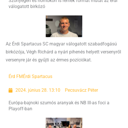
Szőnyegen és homokon is remek formát mutat az érdi
válogatott birkózó
Az Érdi Spartacus SC magyar válogatott szabadfogású
birkózója, Végh Richárd a nyári pihenés helyett versenyről
versenyre jár és gyűjti az érmes pozíciókat.
Érd FM
Érdi Spartacus
2024. június 28. 13:10
Pecsuvácz Péter
Európa-bajnoki szumós aranyak és NB III-as foci a
Playoff-ban