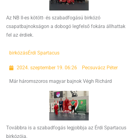
Az NB II-es kötött- és szabadfogású birkózó
csapatbajnokságon a dobogó legfelső fokára állhattak
fel az érdiek.
birkózás
Érdi Spartacus
2024. szeptember 19. 06:26
Pecsuvácz Péter
Már háromszoros magyar bajnok Végh Richárd
Továbbra is a szabadfogás legjobbja az Érdi Spartacus
birkózója.