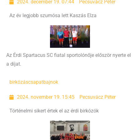
2024. december 19. 07:44
Pecsuvácz Péter
Az év legjobb szumósa lett Kaszás Elza
Az Érdi Spartacus SC fiatal sportolónője először nyerte el
a díjat.
birkózás
csapatbajnok
2024. november 19. 15:45
Pecsuvácz Péter
Történelmi sikert értek el az érdi birkózók