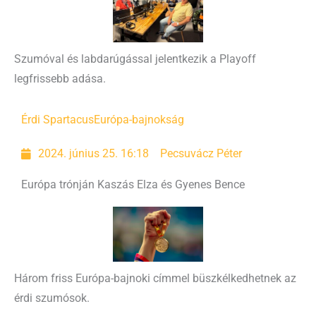
Szumóval és labdarúgással jelentkezik a Playoff
legfrissebb adása.
Érdi Spartacus
Európa-bajnokság
2024. június 25. 16:18
Pecsuvácz Péter
Európa trónján Kaszás Elza és Gyenes Bence
Három friss Európa-bajnoki címmel büszkélkedhetnek az
érdi szumósok.