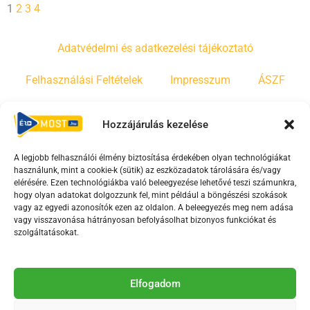
1
2
3
4
Adatvédelmi és adatkezelési tájékoztató
Felhasználási Feltételek
Impresszum
ÁSZF
Irányelvek
Moderálási szabályzat
Hozzájárulás kezelése
A legjobb felhasználói élmény biztosítása érdekében olyan technológiákat
F
Y
T
használunk, mint a cookie-k (sütik) az eszközadatok tárolására és/vagy
a
o
i
elérésére. Ezen technológiákba való beleegyezése lehetővé teszi számunkra,
c
u
k
hogy olyan adatokat dolgozzunk fel, mint például a böngészési szokások
vagy az egyedi azonosítók ezen az oldalon. A beleegyezés meg nem adása
e
t
t
vagy visszavonása hátrányosan befolyásolhat bizonyos funkciókat és
b
u
o
szolgáltatásokat.
o
b
k
o
e
Az Érd Média médiaszolgáltatási tevékenységét a
k
-
Elfogadom
Médiatanács a Magyar Média Mecenatúra program
-
s
keretében támogatja.