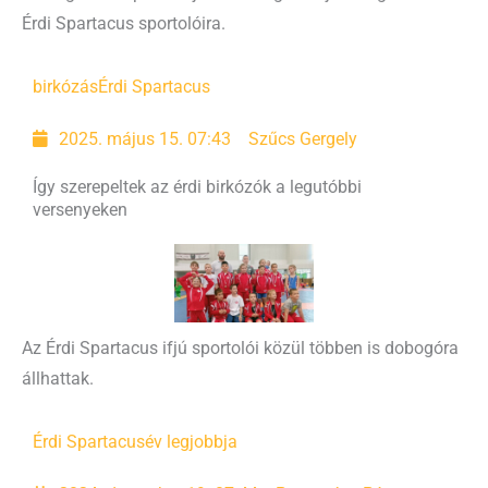
Érdi Spartacus sportolóira.
birkózás
Érdi Spartacus
2025. május 15. 07:43
Szűcs Gergely
Így szerepeltek az érdi birkózók a legutóbbi
versenyeken
Az Érdi Spartacus ifjú sportolói közül többen is dobogóra
állhattak.
Érdi Spartacus
év legjobbja