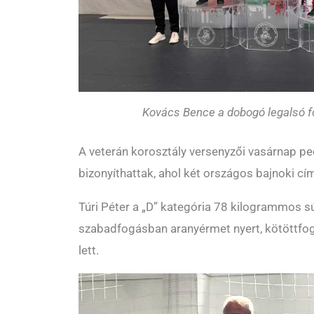
Kovács Bence a dobogó legalsó fok
A veterán korosztály versenyzői vasárnap p
bizonyíthattak, ahol két országos bajnoki cím
Túri Péter a „D” kategória 78 kilogrammos s
szabadfogásban aranyérmet nyert, kötöttf
lett.