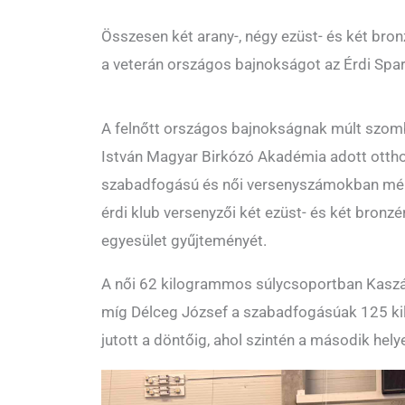
Összesen két arany-, négy ezüst- és két bron
a veterán országos bajnokságot az Érdi Spar
A felnőtt országos bajnokságnak múlt szo
István Magyar Birkózó Akadémia adott otthon
szabadfogású és női versenyszámokban mér
érdi klub versenyzői két ezüst- és két bron
egyesület gyűjteményét.
A női 62 kilogrammos súlycsoportban Kaszás
míg Délceg József a szabadfogásúak 125 
jutott a döntőig, ahol szintén a második hely