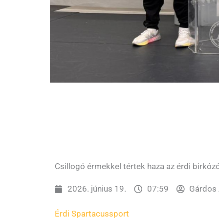
Csillogó érmekkel tértek haza az érdi birkóz
2026. június 19.
07:59
Gárdos 
Érdi Spartacus
sport