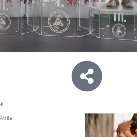
ók
Attila