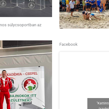
mos súlycsoportban az
Facebook
"Kattint
{szolg