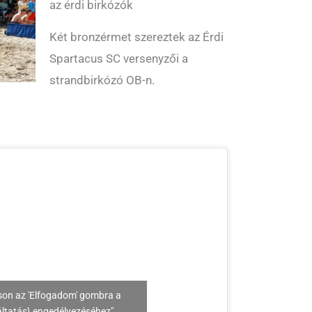
az érdi birkózók
Két bronzérmet szereztek az Érdi
Spartacus SC versenyzői a
strandbirkózó OB-n.
son az 'Elfogadom' gombra a
áltatás} engedélyezéséhez"