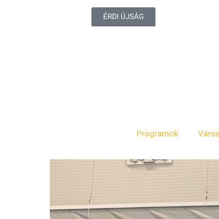
ÉRDI ÚJSÁG
Programok
Váro