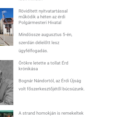
Rövidített nyitvatartással
működik a héten az érdi
Polgármesteri Hivatal
Mindössze augusztus 5-én,
szerdán délelőtt lesz
ügyfélfogadás.
Örökre letette a tollat Érd
krónikása
Bognár Nándortól, az Érdi Újság
volt főszerkesztőjétől búcsúzunk.
A strand homokján is remekeltek