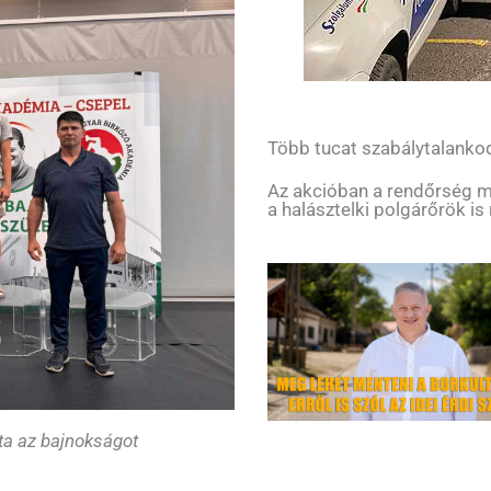
Több tucat szabálytalankod
Az akcióban a rendőrség me
a halásztelki polgárőrök is 
ta az bajnokságot