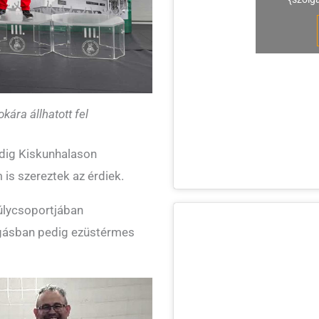
ára állhatott fel
edig Kiskunhalason
 is szereztek az érdiek.
úlycsoportjában
ogásban pedig ezüstérmes