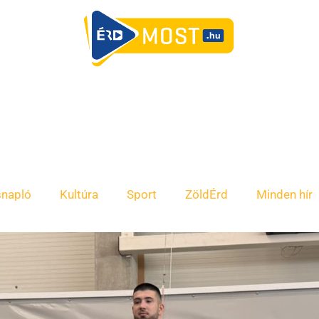
snapló
Kultúra
Sport
ZöldÉrd
Minden hír