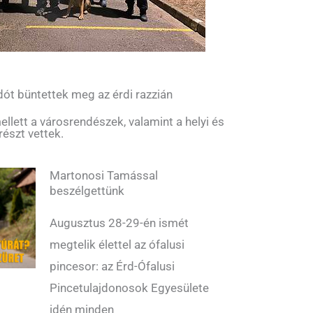
ót büntettek meg az érdi razzián
llett a városrendészek, valamint a helyi és
részt vettek.
Martonosi Tamással
beszélgettünk
Augusztus 28-29-én ismét
megtelik élettel az ófalusi
pincesor: az Érd-Ófalusi
Pincetulajdonosok Egyesülete
idén minden