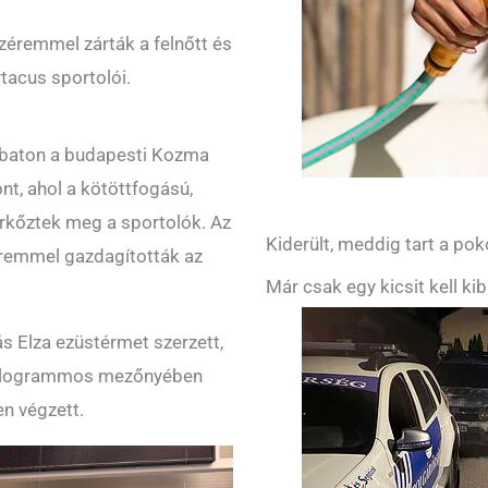
zéremmel zárták a felnőtt és
tacus sportolói.
mbaton a budapesti Kozma
t, ahol a kötöttfogású,
kőztek meg a sportolók. Az
Kiderült, meddig tart a pok
zéremmel gazdagították az
Már csak egy kicsit kell ki
 Elza ezüstérmet szerzett,
kilogrammos mezőnyében
en végzett.