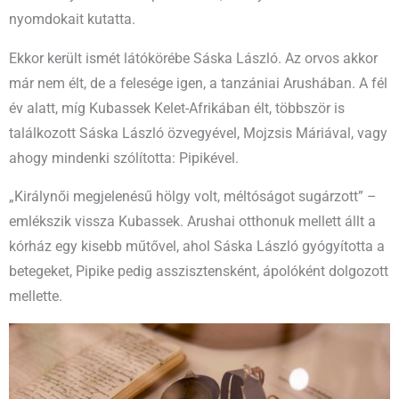
nyomdokait kutatta.
Ekkor került ismét látókörébe Sáska László. Az orvos akkor
már nem élt, de a felesége igen, a tanzániai Arushában. A fél
év alatt, míg Kubassek Kelet-Afrikában élt, többször is
találkozott Sáska László özvegyével, Mojzsis Máriával, vagy
ahogy mindenki szólította: Pipikével.
„Királynői megjelenésű hölgy volt, méltóságot sugárzott” –
emlékszik vissza Kubassek. Arushai otthonuk mellett állt a
kórház egy kisebb műtővel, ahol Sáska László gyógyította a
betegeket, Pipike pedig asszisztensként, ápolóként dolgozott
mellette.