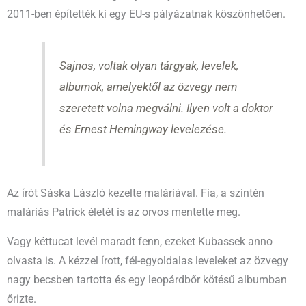
2011-ben építették ki egy EU-s pályázatnak köszönhetően.
Sajnos, voltak olyan tárgyak, levelek,
albumok, amelyektől az özvegy nem
szeretett volna megválni. Ilyen volt a doktor
és Ernest Hemingway levelezése.
Az írót Sáska László kezelte maláriával. Fia, a szintén
maláriás Patrick életét is az orvos mentette meg.
Vagy kéttucat levél maradt fenn, ezeket Kubassek anno
olvasta is. A kézzel írott, fél-egyoldalas leveleket az özvegy
nagy becsben tartotta és egy leopárdbőr kötésű albumban
őrizte.