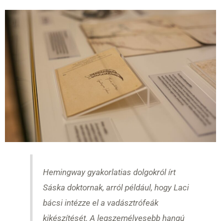
Hemingway gyakorlatias dolgokról írt
Sáska doktornak, arról például, hogy Laci
bácsi intézze el a vadásztrófeák
kikészítését. A legszemélyesebb hangú