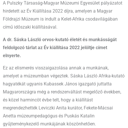
A Pulszky Társaság-Magyar Múzeumi Egyesület pályázatot
hirdetett az Év Kiállítása 2022 díjra, amelyen a Magyar
Földrajzi Múzeum is indult a Kelet-Afrika csodavilágában
című időszaki kiállításával.
A dr. Sáska László orvos-kutató életét és munkásságát
feldolgozó tárlat az Év kiállítása 2022 jelöltje címet
elnyerte.
Ez az elismerés visszaigazolása annak a munkának,
amelyet a múzeumban végeztek. Sáska László Afrika-kutató
hagyatékát ugyanis Kubassek János igazgató juttatta
Magyarországra még a rendszerváltást megelőző években,
és közel harmincöt évbe telt, hogy a kiállítást
megrendezhették Leviczki Anita kurátor, Fekete-Mácsai
Anetta múzeumpedagógus és Puskás Katalin
gyűjteménykezelő munkájának köszönhetően.