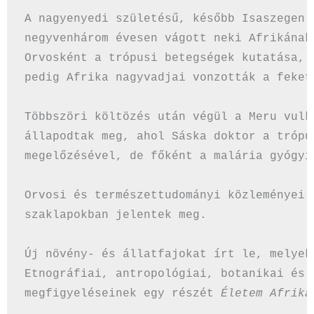
A nagyenyedi születésű, később Isaszegen 
negyvenhárom évesen vágott neki Afrikának 
Orvosként a trópusi betegségek kutatása, 
pedig Afrika nagyvadjai vonzották a fekete
Többszöri költözés után végül a Meru vulk
állapodtak meg, ahol Sáska doktor a trópu
megelőzésével, de főként a malária gyógyí
Orvosi és természettudományi közleményei 
szaklapokban jelentek meg.

Új növény- és állatfajokat írt le, melyek
Etnográfiai, antropológiai, botanikai és z
megfigyeléseinek egy részét 
Életem Afrika