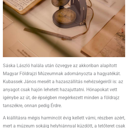
Sáska László halála után özvegye az akkoriban alapított
Magyar Földrajzi Múzeumnak adományozta a hagyatékát.
Kubassek János mesélt a hazaszállítás nehézségeiről is: az
anyagot csak hajón lehetett hazajuttatni. Hónapokat vett
igénybe az út, de épségben megérkezett minden a földrajz
tanszékre, onnan pedig Érdre.
A kiállításra mégis harmincöt évig kellett várni, részben azért,
mert a múzeum sokáig helyhiánnyal küzdött, a tetőteret csak