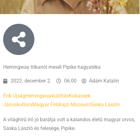
Hemingway titkairól mesél Pipike hagyatéka
2022. december 2.
06:00
Ádám Katalin
Érdi Újság
Hemingway
kiállítás
Kubassek
János
kultúra
Magyar Földrajzi Múzeum
Sáska László
A világhírű író jó barátja volt a kalandos életű magyar orvos,
Sáska László és felesége, Pipike.