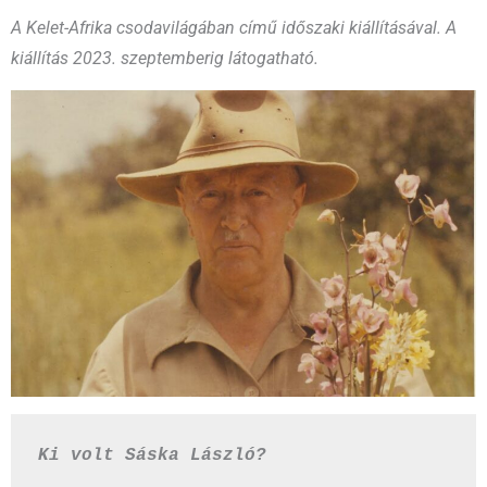
A Kelet-Afrika csodavilágában című időszaki kiállításával. A
kiállítás 2023. szeptemberig látogatható.
Ki volt Sáska László?