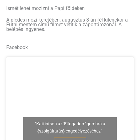
Ismét lehet mozizni a Papi földeken
A plédes mozi keretében, augusztus 8-án fél kilenckor a
Futni mentem című filmet vetítik a záportározónál. A
belépés ingyenes.
Facebook
"Kattintson az 'Elfogadom' gombra a
{szolgáltatás} engedélyezéséhez"