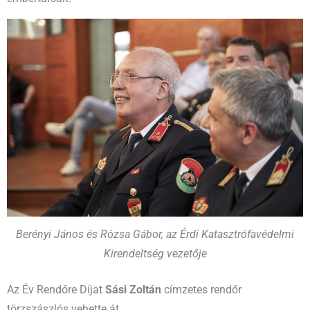
Berényi János és Rózsa Gábor, az Érdi Katasztrófavédelmi
Kirendeltség vezetője
Az Év Rendőre Díjat
Sási Zoltán
címzetes rendőr
törzszászlós vehette át.