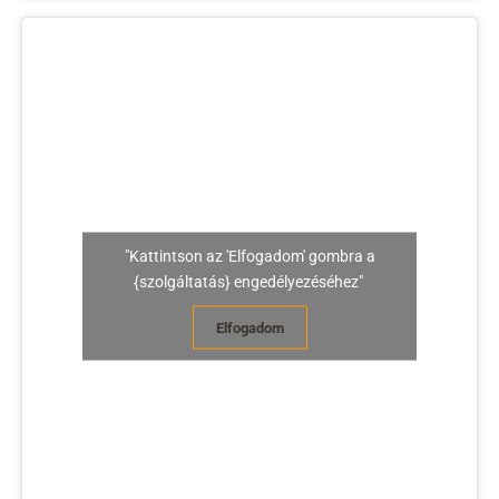
"Kattintson az 'Elfogadom' gombra a
{szolgáltatás} engedélyezéséhez"
Elfogadom