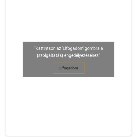
"Kattintson az 'Elfogadom' gombra a
{szolgáltatás} engedélyezéséhez"
Elfogadom