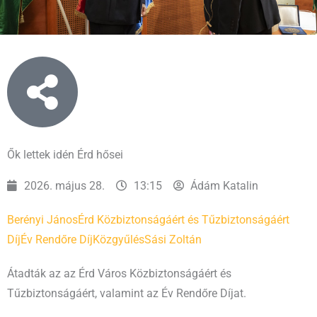
Ők lettek idén Érd hősei
2026. május 28.
13:15
Ádám Katalin
Berényi János
Érd Közbiztonságáért és Tűzbiztonságáért
Díj
Év Rendőre Díj
Közgyűlés
Sási Zoltán
Átadták az az Érd Város Közbiztonságáért és
Tűzbiztonságáért, valamint az Év Rendőre Díjat.