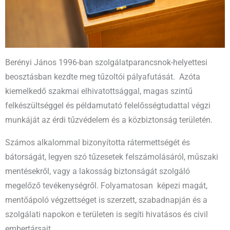
Berényi János 1996-ban szolgálatparancsnok-helyettesi
beosztásban kezdte meg tűzoltói pályafutását. Azóta
kiemelkedő szakmai elhivatottsággal, magas szintű
felkészültséggel és példamutató felelősségtudattal végzi
munkáját az érdi tűzvédelem és a közbiztonság területén.
Számos alkalommal bizonyította rátermettségét és
bátorságát, legyen szó tűzesetek felszámolásáról, műszaki
mentésekről, vagy a lakosság biztonságát szolgáló
megelőző tevékenységről.
Folyamatosan
képezi magát,
m
entőápoló végzettséget is szerzett, s
zabadnapján és a
szolgálati napokon e területen is segíti hivatásos és civil
embertársait.