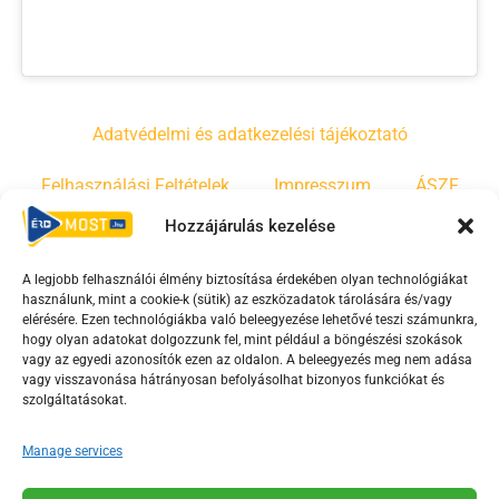
Adatvédelmi és adatkezelési tájékoztató
Felhasználási Feltételek
Impresszum
ÁSZF
Hozzájárulás kezelése
Irányelvek
Moderálási szabályzat
A legjobb felhasználói élmény biztosítása érdekében olyan technológiákat
használunk, mint a cookie-k (sütik) az eszközadatok tárolására és/vagy
F
Y
T
elérésére. Ezen technológiákba való beleegyezése lehetővé teszi számunkra,
hogy olyan adatokat dolgozzunk fel, mint például a böngészési szokások
a
o
i
vagy az egyedi azonosítók ezen az oldalon. A beleegyezés meg nem adása
c
u
k
vagy visszavonása hátrányosan befolyásolhat bizonyos funkciókat és
e
t
t
szolgáltatásokat.
b
u
o
Manage services
o
b
k
o
e
Az Érd Média médiaszolgáltatási tevékenységét a