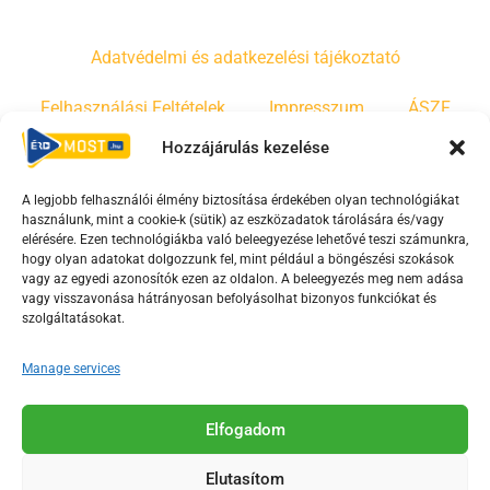
Adatvédelmi és adatkezelési tájékoztató
Felhasználási Feltételek
Impresszum
ÁSZF
Hozzájárulás kezelése
Irányelvek
Moderálási szabályzat
A legjobb felhasználói élmény biztosítása érdekében olyan technológiákat
használunk, mint a cookie-k (sütik) az eszközadatok tárolására és/vagy
F
Y
T
elérésére. Ezen technológiákba való beleegyezése lehetővé teszi számunkra,
a
o
i
hogy olyan adatokat dolgozzunk fel, mint például a böngészési szokások
vagy az egyedi azonosítók ezen az oldalon. A beleegyezés meg nem adása
c
u
k
vagy visszavonása hátrányosan befolyásolhat bizonyos funkciókat és
e
t
t
szolgáltatásokat.
b
u
o
o
b
k
Manage services
o
e
Az Érd Média médiaszolgáltatási tevékenységét a
k
-
Elfogadom
Médiatanács a Magyar Média Mecenatúra program
-
s
keretében támogatja.
Elutasítom
s
q