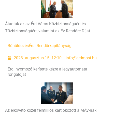
Átadták az az Érd Város Közbiztonságáért és
Tűzbiztonságáért, valamint az Év Rendőre Díjat.
Bűnüldözés
Érdi Rendőrkapitányság
2023. augusztus 15. 12:10
info@erdmost.hu
Érdi nyomozó kerítette kézre a jegyautomata
rongálóját
Az elkövető közel félmilliós kárt okozott a MÁV-nak.