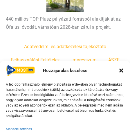
440 milliós TOP Plusz pályázati forrásból alakítják át az
Ófalusi óvodát, várhatóan 2028-ban zárul a projekt.
Adatvédelmi és adatkezelési tájékoztató
Felhasználási Feltételek
Impresszum
ÁSZF
Hozzájárulás kezelése
Irányelvek
Moderálási szabályzat
A legjobb felhasználói élmény biztosítása érdekében olyan technológiákat
használunk, mint a cookie-k (sütik) az eszközadatok tárolására és/vagy
F
Y
T
elérésére. Ezen technológiákba való beleegyezése lehetővé teszi számunkra,
hogy olyan adatokat dolgozzunk fel, mint például a böngészési szokások
a
o
i
vagy az egyedi azonosítók ezen az oldalon. A beleegyezés meg nem adása
c
u
k
vagy visszavonása hátrányosan befolyásolhat bizonyos funkciókat és
e
t
t
szolgáltatásokat.
b
u
o
Manage services