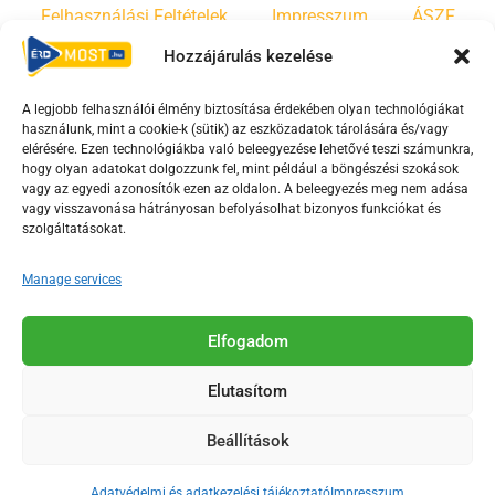
Felhasználási Feltételek
Impresszum
ÁSZF
Hozzájárulás kezelése
Irányelvek
Moderálási szabályzat
A legjobb felhasználói élmény biztosítása érdekében olyan technológiákat
használunk, mint a cookie-k (sütik) az eszközadatok tárolására és/vagy
F
Y
T
elérésére. Ezen technológiákba való beleegyezése lehetővé teszi számunkra,
hogy olyan adatokat dolgozzunk fel, mint például a böngészési szokások
a
o
i
vagy az egyedi azonosítók ezen az oldalon. A beleegyezés meg nem adása
c
u
k
vagy visszavonása hátrányosan befolyásolhat bizonyos funkciókat és
e
t
t
szolgáltatásokat.
b
u
o
Manage services
o
b
k
o
e
Az Érd Média médiaszolgáltatási tevékenységét a
k
-
Elfogadom
Médiatanács a Magyar Média Mecenatúra program
-
s
keretében támogatja.
Elutasítom
s
q
q
u
Beállítások
u
a
2018-2026. © Minden jog fenntartva, Érd Megyei Jogú Város
a
r
Polgármesteri Hivatal Média Osztálya
Adatvédelmi és adatkezelési tájékoztató
Impresszum