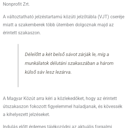
Nonprofit Zrt.
A változtatható jelzéstartamú közúti jelzőtábla (VJT) cseréje
miatt a szakemberek több ütemben dolgoznak majd az
érintett szakaszon.
Délelőtt a két belső sávot zárják le, míg a
munkálatok délutáni szakaszában a három
külső sáv lesz lezárva.
A Magyar Közút arra kéri a közlekedőket, hogy az érintett
útszakaszon fokozott figyelemmel haladjanak, és kövessék
a kihelyezett jelzéseket.
Indulás előtt érdemes tájékozódni az aktuális forgalmi