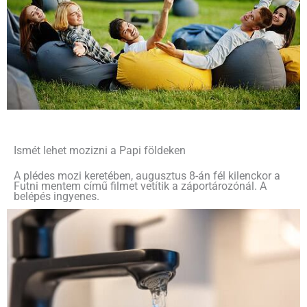
Ismét lehet mozizni a Papi földeken
A plédes mozi keretében, augusztus 8-án fél kilenckor a
Futni mentem című filmet vetítik a záportározónál. A
belépés ingyenes.