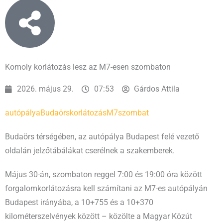
Komoly korlátozás lesz az M7-esen szombaton
2026. május 29.
07:53
Gárdos Attila
autópálya
Budaörs
korlátozás
M7
szombat
Budaörs térségében, az autópálya Budapest felé vezető
oldalán jelzőtábálákat cserélnek a szakemberek.
Május 30-án, szombaton reggel 7:00 és 19:00 óra között
forgalomkorlátozásra kell számítani az M7-es autópályán
Budapest irányába, a 10+755 és a 10+370
kilométerszelvények között – közölte a Magyar Közút