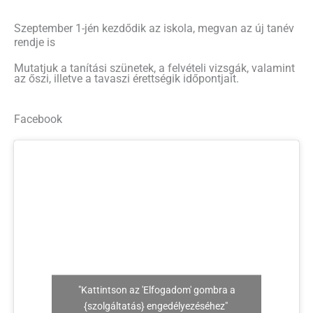
Szeptember 1-jén kezdődik az iskola, megvan az új tanév
rendje is
Mutatjuk a tanítási szünetek, a felvételi vizsgák, valamint
az őszi, illetve a tavaszi érettségik időpontjait.
Facebook
"Kattintson az 'Elfogadom' gombra a
{szolgáltatás} engedélyezéséhez"