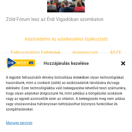
Zöld Fórum lesz az Érdi Vigadóban szombaton.
Adatvédelmi és adatkezelési tájékoztató
Felhasználási Feltételek
Impresszum
ÁSZF
Hozzájárulás kezelése
Irányelvek
Moderálási szabályzat
A legjobb felhasználói élmény biztosítása érdekében olyan technológiákat
használunk, mint a cookie-k (sütik) az eszközadatok tárolására és/vagy
F
Y
T
elérésére. Ezen technológiákba való beleegyezése lehetővé teszi számunkra,
hogy olyan adatokat dolgozzunk fel, mint például a böngészési szokások
a
o
i
vagy az egyedi azonosítók ezen az oldalon. A beleegyezés meg nem adása
c
u
k
vagy visszavonása hátrányosan befolyásolhat bizonyos funkciókat és
e
t
t
szolgáltatásokat.
b
u
o
Manage services
o
b
k