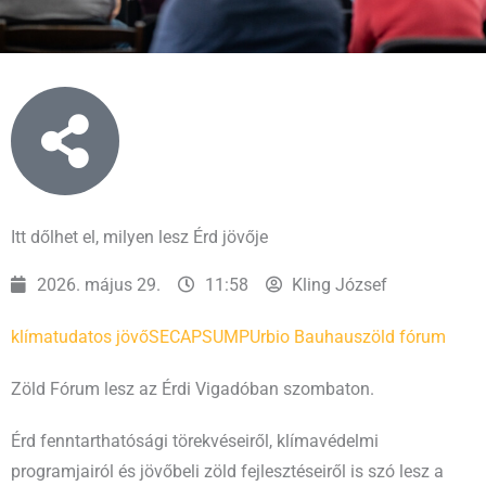
Itt dőlhet el, milyen lesz Érd jövője
2026. május 29.
11:58
Kling József
klímatudatos jövő
SECAP
SUMP
Urbio Bauhaus
zöld fórum
Zöld Fórum lesz az Érdi Vigadóban szombaton.
Érd fenntarthatósági törekvéseiről, klímavédelmi
programjairól és jövőbeli zöld fejlesztéseiről is szó lesz a