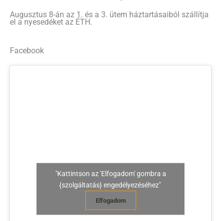
Augusztus 8-án az 1. és a 3. ütem háztartásaiból szállítja
el a nyesedéket az ÉTH.
Facebook
"Kattintson az 'Elfogadom' gombra a
{szolgáltatás} engedélyezéséhez"
Elfogadom