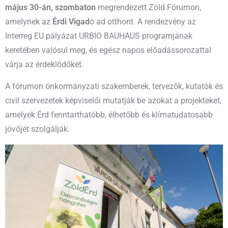
május 30-án, szombaton
megrendezett Zöld Fórumon,
amelynek az
Érdi Vigad
ó ad otthont. A rendezvény az
Interreg EU pályázat URBIO BAUHAUS programjának
keretében valósul meg, és egész napos előadássorozattal
várja az érdeklődőket.
A fórumon önkormányzati szakemberek, tervezők, kutatók és
civil szervezetek képviselői mutatják be azokat a projekteket,
amelyek Érd fenntarthatóbb, élhetőbb és klímatudatosabb
jövőjét szolgálják.