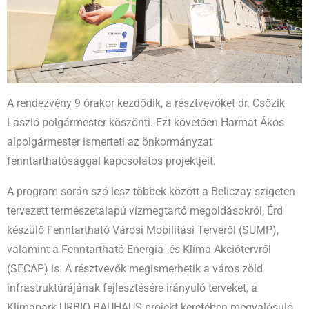
A rendezvény 9 órakor kezdődik, a résztvevőket dr. Csőzik
László polgármester köszönti. Ezt követően Harmat Ákos
alpolgármester ismerteti az önkormányzat
fenntarthatósággal kapcsolatos projektjeit.
A program során szó lesz többek között a Beliczay-szigeten
tervezett természetalapú vízmegtartó megoldásokról, Érd
készülő Fenntartható Városi Mobilitási Tervéről (SUMP),
valamint a Fenntartható Energia- és Klíma Akciótervről
(SECAP) is. A résztvevők megismerhetik a város zöld
infrastruktúrájának fejlesztésére irányuló terveket, a
Klímapark URBIO BAUHAUS projekt keretében megvalósuló