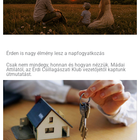
Érden is nagy élmény lesz a napfogyatkozás
Csak nem mindegy, honnan és hogyan nézzük. Mádai
Attilától, az Érdi Csillagászati Klub vezetőjétől kaptunk
útmutatást.