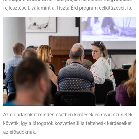
fejlesztéseit, valamint a Tiszta Érd program célkitűzéseit is.
Az előadásokat minden esetben kérdések és rövid szünetek
követik, így a látogatók közvetlenül is feltehetik kérdéseiket
az előadóknak.