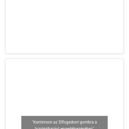
"Kattintson az 'Elfogadom' gombra a
{szolgáltatás} engedélyezéséhez"