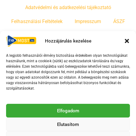
Adatvédelmi és adatkezelési tájékoztató
Felhasználási Feltételek
Impresszum
ÁSZF
Irányelvek
Moderálási szabályzat
Hozzájárulás kezelése
A legjobb felhasználói élmény biztosítása érdekében olyan technológiákat
F
Y
T
használunk, mint a cookie-k (sütik) az eszközadatok tárolására és/vagy
a
o
i
elérésére. Ezen technológiákba való beleegyezése lehetővé teszi számunkra,
c
u
k
hogy olyan adatokat dolgozzunk fel, mint például a böngészési szokások
vagy az egyedi azonosítók ezen az oldalon. A beleegyezés meg nem adása
e
t
t
vagy visszavonása hátrányosan befolyásolhat bizonyos funkciókat és
b
u
o
szolgáltatásokat.
o
b
k
o
e
Az Érd Média médiaszolgáltatási tevékenységét a
k
-
Elfogadom
Médiatanács a Magyar Média Mecenatúra program
-
s
keretében támogatja.
Elutasítom
s
q
q
u