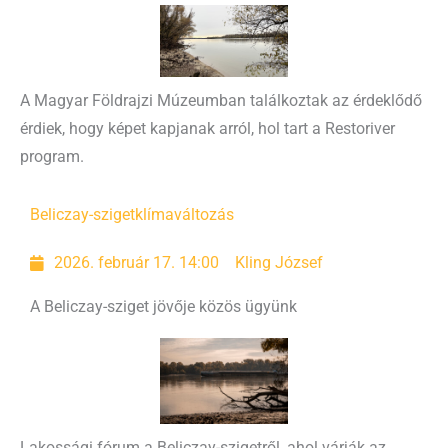
A Magyar Földrajzi Múzeumban találkoztak az érdeklődő
érdiek, hogy képet kapjanak arról, hol tart a Restoriver
program.
Beliczay-sziget
klímaváltozás
2026. február 17. 14:00
Kling József
A Beliczay-sziget jövője közös ügyünk
Lakossági fórum a Beliczay-szigetről, ahol várják az