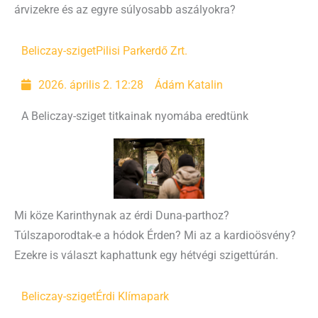
árvizekre és az egyre súlyosabb aszályokra?
Beliczay-sziget
Pilisi Parkerdő Zrt.
2026. április 2. 12:28
Ádám Katalin
A Beliczay-sziget titkainak nyomába eredtünk
Mi köze Karinthynak az érdi Duna-parthoz?
Túlszaporodtak-e a hódok Érden? Mi az a kardioösvény?
Ezekre is választ kaphattunk egy hétvégi szigettúrán.
Beliczay-sziget
Érdi Klímapark