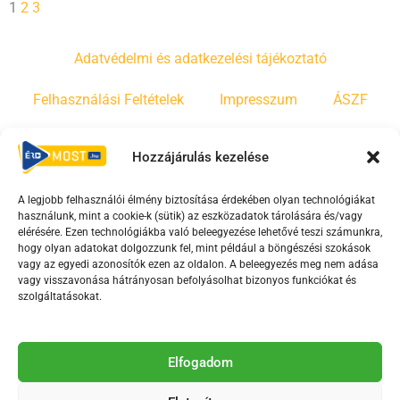
1
2
3
Adatvédelmi és adatkezelési tájékoztató
Felhasználási Feltételek
Impresszum
ÁSZF
Irányelvek
Moderálási szabályzat
Hozzájárulás kezelése
A legjobb felhasználói élmény biztosítása érdekében olyan technológiákat
F
Y
T
használunk, mint a cookie-k (sütik) az eszközadatok tárolására és/vagy
a
o
i
elérésére. Ezen technológiákba való beleegyezése lehetővé teszi számunkra,
c
u
k
hogy olyan adatokat dolgozzunk fel, mint például a böngészési szokások
vagy az egyedi azonosítók ezen az oldalon. A beleegyezés meg nem adása
e
t
t
vagy visszavonása hátrányosan befolyásolhat bizonyos funkciókat és
b
u
o
szolgáltatásokat.
o
b
k
o
e
Az Érd Média médiaszolgáltatási tevékenységét a
k
-
Elfogadom
Médiatanács a Magyar Média Mecenatúra program
-
s
keretében támogatja.