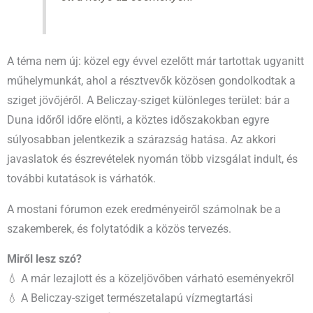
A téma nem új: közel egy évvel ezelőtt már tartottak ugyanitt
műhelymunkát, ahol a résztvevők közösen gondolkodtak a
sziget jövőjéről. A Beliczay-sziget különleges terület: bár a
Duna időről időre elönti, a köztes időszakokban egyre
súlyosabban jelentkezik a szárazság hatása. Az akkori
javaslatok és észrevételek nyomán több vizsgálat indult, és
további kutatások is várhatók.
A mostani fórumon ezek eredményeiről számolnak be a
szakemberek, és folytatódik a közös tervezés.
Miről lesz szó?
💧 A már lezajlott és a közeljövőben várható eseményekről
💧 A Beliczay-sziget természetalapú vízmegtartási