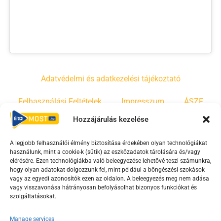
Adatvédelmi és adatkezelési tájékoztató
Felhasználási Feltételek
Impresszum
ÁSZF
Hozzájárulás kezelése
Irányelvek
Moderálási szabályzat
A legjobb felhasználói élmény biztosítása érdekében olyan technológiákat
használunk, mint a cookie-k (sütik) az eszközadatok tárolására és/vagy
F
Y
T
elérésére. Ezen technológiákba való beleegyezése lehetővé teszi számunkra,
hogy olyan adatokat dolgozzunk fel, mint például a böngészési szokások
a
o
i
vagy az egyedi azonosítók ezen az oldalon. A beleegyezés meg nem adása
c
u
k
vagy visszavonása hátrányosan befolyásolhat bizonyos funkciókat és
e
t
t
szolgáltatásokat.
b
u
o
Manage services