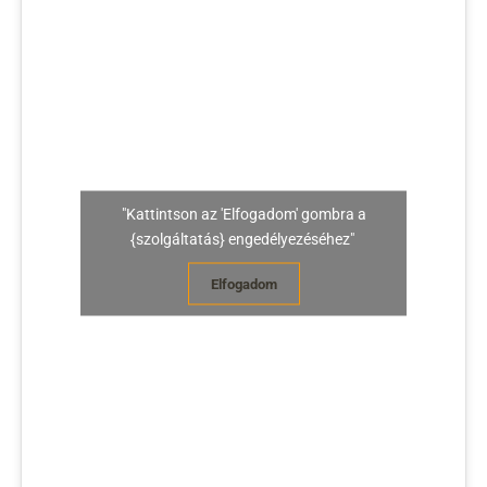
"Kattintson az 'Elfogadom' gombra a
{szolgáltatás} engedélyezéséhez"
Elfogadom