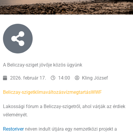
A Beliczay-sziget jövője közös ügyünk
2026. február 17.
14:00
Kling József
Beliczay-sziget
klímaváltozás
vízmegtartás
WWF
Lakossági fórum a Beliczay-szigetről, ahol várják az érdiek
véleményét.
Restoriver
néven indult útjára egy nemzetközi projekt a