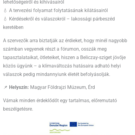
lehetőségeiről és kihívásairól
💧 A tervezési folyamat folytatásának kilátásairól
💧 Kérdésekről és válaszokról – lakossági párbeszéd
keretében
A szervezők arra biztatják az érdieket, hogy minél nagyobb
számban vegyenek részt a fórumon, osszák meg
tapasztalataikat, ötleteiket, hiszen a Beliczay-sziget jövője
közös ügyünk – a klímaváltozás hatásaira adható helyi
válaszok pedig mindannyiunk életét befolyásolják.
📌
Helyszín:
Magyar Földrajzi Múzeum, Érd
Várnak minden érdeklődőt egy tartalmas, előremutató
beszélgetésre.