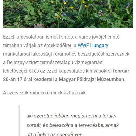
Ezzel kapcsolatban ismét fontos, a város jövőjét érintő
témában várják az érdeklődőket: a
WWF Hungary
munkatársai lakossági fórumot és beszélgetést szerveznek
a Beliczay-sziget természetalapú vízmegtartási
lehetőségeiről és az ezzel kapcsolatos kihívásokról
február
20-án 17 órai kezdettel a Magyar Földrajzi Múzeumban
.
A szervezők minden érdinek azt üzenik:
aki szeretné jobban megismerni a terület
sorsát, és beleszólna a tervezésbe, annak
ott a helye az eseményen.