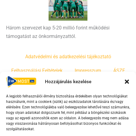
Három szervezet kap 5-20 millió forint működési
támogatást az önkormányzattól.
Adatvédelmi és adatkezelési tájékoztató
Felhasználási Feltételek
Impresszum
ÁSZF
Hozzájárulás kezelése
Irányelvek
Moderálási szabályzat
A legjobb felhasználói élmény biztosítása érdekében olyan technológiákat
használunk, mint a cookie-k (sütik) az eszközadatok tárolására és/vagy
F
Y
T
elérésére. Ezen technológiákba való beleegyezése lehetővé teszi számunkra,
hogy olyan adatokat dolgozzunk fel, mint például a böngészési szokások
a
o
i
vagy az egyedi azonosítók ezen az oldalon. A beleegyezés meg nem adása
c
u
k
vagy visszavonása hátrányosan befolyásolhat bizonyos funkciókat és
e
t
t
szolgáltatásokat.