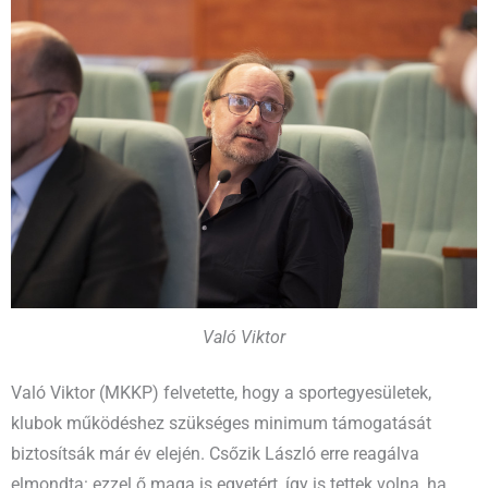
Való Viktor
Való Viktor (MKKP) felvetette, hogy a sportegyesületek,
klubok működéshez szükséges minimum támogatását
biztosítsák már év elején. Csőzik László erre reagálva
elmondta: ezzel ő maga is egyetért, így is tettek volna, ha