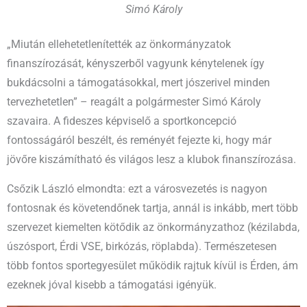
Simó Károly
„Miután ellehetetlenítették az önkormányzatok
finanszírozását, kényszerből vagyunk kénytelenek így
bukdácsolni a támogatásokkal, mert jószerivel minden
tervezhetetlen” – reagált a polgármester Simó Károly
szavaira. A fideszes képviselő a sportkoncepció
fontosságáról beszélt, és reményét fejezte ki, hogy már
jövőre kiszámítható és világos lesz a klubok finanszírozása.
Csőzik László elmondta: ezt a városvezetés is nagyon
fontosnak és követendőnek tartja, annál is inkább, mert több
szervezet kiemelten kötődik az önkormányzathoz (kézilabda,
úszósport, Érdi VSE, birkózás, röplabda). Természetesen
több fontos sportegyesület működik rajtuk kívül is Érden, ám
ezeknek jóval kisebb a támogatási igényük.