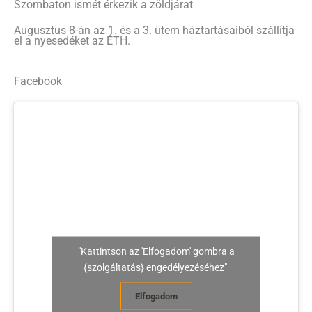
Szombaton ismét érkezik a zöldjárat
Augusztus 8-án az 1. és a 3. ütem háztartásaiból szállítja
el a nyesedéket az ÉTH.
Facebook
"Kattintson az 'Elfogadom' gombra a
{szolgáltatás} engedélyezéséhez"
Elfogadom