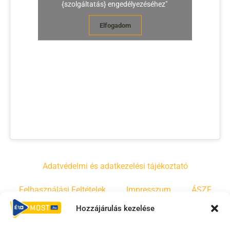
{szolgáltatás} engedélyezéséhez"
Elfogadom
Adatvédelmi és adatkezelési tájékoztató
Felhasználási Feltételek
Impresszum
ÁSZF
Hozzájárulás kezelése
Irányelvek
Moderálási szabályzat