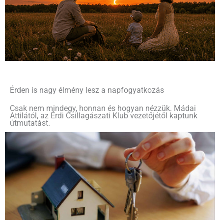
Érden is nagy élmény lesz a napfogyatkozás
Csak nem mindegy, honnan és hogyan nézzük. Mádai
Attilától, az Érdi Csillagászati Klub vezetőjétől kaptunk
útmutatást.