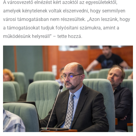
A városvezető elnézést kért azoktól az egyesületektől,
amelyek kénytelenek voltak elszenvedni, hogy semmilyen
városi támogatásban nem részesültek. „Azon leszünk, hogy
a támogatásokat tudjuk folyósítani számukra, amint a
működésünk helyreáll” – tette hozzá.