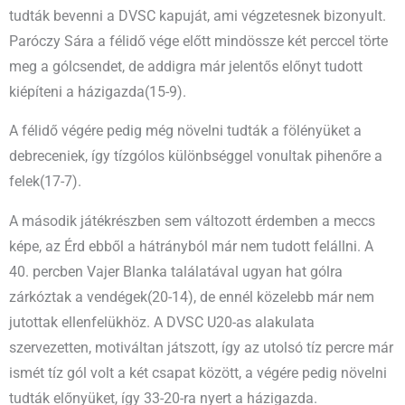
tudták bevenni a DVSC kapuját, ami végzetesnek bizonyult.
Paróczy Sára a félidő vége előtt mindössze két perccel törte
meg a gólcsendet, de addigra már jelentős előnyt tudott
kiépíteni a házigazda(15-9).
A félidő végére pedig még növelni tudták a fölényüket a
debreceniek, így tízgólos különbséggel vonultak pihenőre a
felek(17-7).
A második játékrészben sem változott érdemben a meccs
képe, az Érd ebből a hátrányból már nem tudott felállni. A
40. percben Vajer Blanka találatával ugyan hat gólra
zárkóztak a vendégek(20-14), de ennél közelebb már nem
jutottak ellenfelükhöz. A DVSC U20-as alakulata
szervezetten, motiváltan játszott, így az utolsó tíz percre már
ismét tíz gól volt a két csapat között, a végére pedig növelni
tudták előnyüket, így 33-20-ra nyert a házigazda.