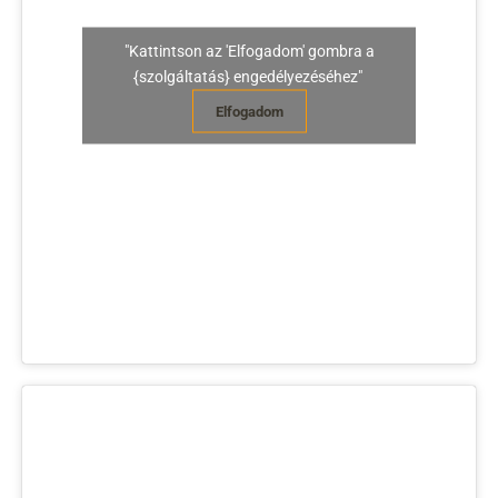
"Kattintson az 'Elfogadom' gombra a
{szolgáltatás} engedélyezéséhez"
Elfogadom