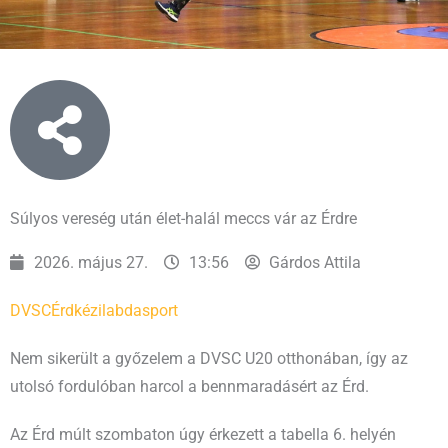
Súlyos vereség után élet-halál meccs vár az Érdre
2026. május 27.
13:56
Gárdos Attila
DVSC
Érd
kézilabda
sport
Nem sikerült a győzelem a DVSC U20 otthonában, így az
utolsó fordulóban harcol a bennmaradásért az Érd.
Az Érd múlt szombaton úgy érkezett a tabella 6. helyén