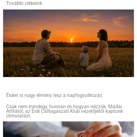
További cikkeink
Érden is nagy élmény lesz a napfogyatkozás
Csak nem mindegy, honnan és hogyan nézzük. Mádai
Attilától, az Érdi Csillagászati Klub vezetőjétől kaptunk
útmutatást.