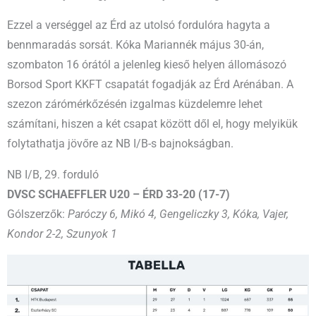
Ezzel a verséggel az Érd az utolsó fordulóra hagyta a
bennmaradás sorsát. Kóka Mariannék május 30-án,
szombaton 16 órától a jelenleg kieső helyen állomásozó
Borsod Sport KKFT csapatát fogadják az Érd Arénában. A
szezon zárómérkőzésén izgalmas küzdelemre lehet
számítani, hiszen a két csapat között dől el, hogy melyikük
folytathatja jövőre az NB I/B-s bajnokságban.
NB I/B, 29. forduló
DVSC SCHAEFFLER U20 – ÉRD 33-20 (17-7)
Gólszerzők:
Paróczy 6, Mikó 4, Gengeliczky 3, Kóka, Vajer,
Kondor 2-2, Szunyok 1