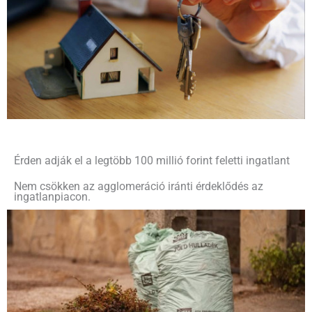
Érden adják el a legtöbb 100 millió forint feletti ingatlant
Nem csökken az agglomeráció iránti érdeklődés az
ingatlanpiacon.