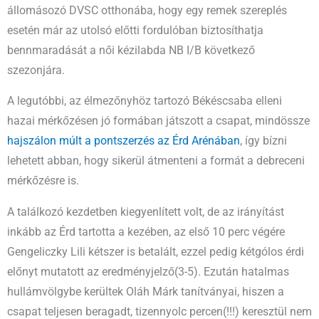
állomásozó DVSC otthonába, hogy egy remek szereplés
esetén már az utolsó előtti fordulóban biztosíthatja
bennmaradását a női kézilabda NB I/B következő
szezonjára.
A legutóbbi, az élmezőnyhöz tartozó Békéscsaba elleni
hazai mérkőzésen jó formában játszott a csapat, mindössze
hajszálon múlt a pontszerzés az Érd Arénában
, így bízni
lehetett abban, hogy sikerül átmenteni a formát a debreceni
mérkőzésre is.
A találkozó kezdetben kiegyenlített volt, de az irányítást
inkább az Érd tartotta a kezében, az első 10 perc végére
Gengeliczky Lili kétszer is betalált, ezzel pedig kétgólos érdi
előnyt mutatott az eredményjelző(3-5). Ezután hatalmas
hullámvölgybe kerültek Oláh Márk tanítványai, hiszen a
csapat teljesen beragadt, tizennyolc percen(!!!) keresztül nem