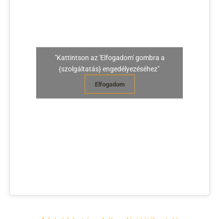
"Kattintson az 'Elfogadom' gombra a
{szolgáltatás} engedélyezéséhez"
Elfogadom