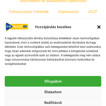
Adatvédelmi és adatkezelési tájékoztató
Felhasználási Feltételek
Impresszum
ÁSZF
Irányelvek
Moderálási szabályzat
Hozzájárulás kezelése
A legjobb felhasználói élmény biztosítása érdekében olyan technológiákat
F
Y
T
használunk, mint a cookie-k (sütik) az eszközadatok tárolására és/vagy
a
o
i
elérésére. Ezen technológiákba való beleegyezése lehetővé teszi számunkra,
c
u
k
hogy olyan adatokat dolgozzunk fel, mint például a böngészési szokások
vagy az egyedi azonosítók ezen az oldalon. A beleegyezés meg nem adása
e
t
t
vagy visszavonása hátrányosan befolyásolhat bizonyos funkciókat és
b
u
o
szolgáltatásokat.
o
b
k
o
e
Az Érd Média médiaszolgáltatási tevékenységét a
k
-
Elfogadom
Médiatanács a Magyar Média Mecenatúra program
-
s
keretében támogatja.
Elutasítom
s
q
q
u
Beállítások
u
a
2018-2026. © Minden jog fenntartva, Érd Megyei Jogú Város