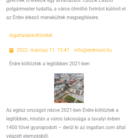
gyermek is érkezik egy árvaházból. Csőzik László
polgármester tudatta, a város ötmillió forintot különít el
az Érdre érkező menekültek megsegítésére.
ingatlanpiac
Közélet
2022. március 11. 15:47
info@erdmost.hu
Érdre költöztek a legtöbben 2021-ben
Az egész országot nézve 2021-ben Érdre költöztek a
legtöbben, miután a város lakossága a tavalyi évben
1400 fővel gyarapodott – derül ki az ingatlan.com által
végzett elemzésből.