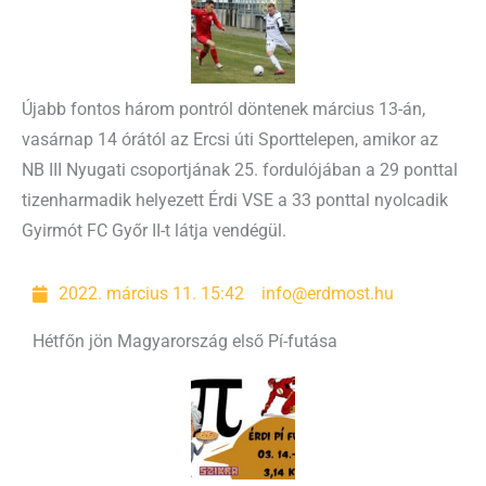
Újabb fontos három pontról döntenek március 13-án,
vasárnap 14 órától az Ercsi úti Sporttelepen, amikor az
NB III Nyugati csoportjának 25. fordulójában a 29 ponttal
tizenharmadik helyezett Érdi VSE a 33 ponttal nyolcadik
Gyirmót FC Győr II-t látja vendégül.
2022. március 11. 15:42
info@erdmost.hu
Hétfőn jön Magyarország első Pí-futása