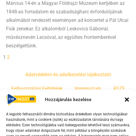
Március 14-én a Magyar Földrajzi Múzeum kertjében az
1848-as forradalom és szabadságharc évfordulójának
alkalmából rendezett eseményen ad koncertet a Pál Utcai
Fiúk zenekar. Ez alkalomból Leskovics Gáborral,
művésznevén Lecsóval, az együttes frontemberével
beszélgettünk.
1
2
Adatvédelmi és adatkezelési tájékoztató
Felhasználási Feltételek
Impresszum
ÁSZF
Hozzájárulás kezelése
Irányelvek
Moderálási szabályzat
A legjobb felhasználói élmény biztosítása érdekében olyan technológiákat
használunk, mint a cookie-k (sütik) az eszközadatok tárolására és/vagy
F
Y
T
elérésére. Ezen technológiákba való beleegyezése lehetővé teszi számunkra,
hogy olyan adatokat dolgozzunk fel, mint például a böngészési szokások
a
o
i