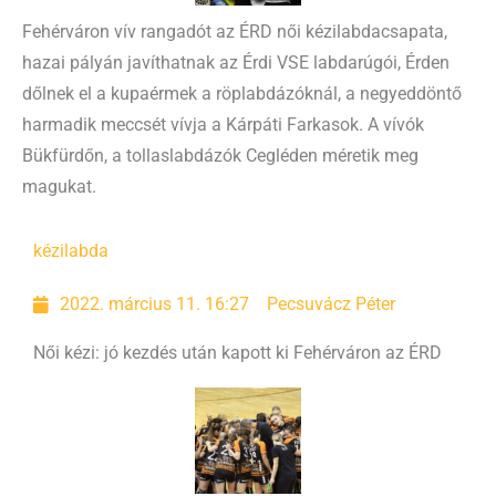
Fehérváron vív rangadót az ÉRD női kézilabdacsapata,
hazai pályán javíthatnak az Érdi VSE labdarúgói, Érden
dőlnek el a kupaérmek a röplabdázóknál, a negyeddöntő
harmadik meccsét vívja a Kárpáti Farkasok. A vívók
Bükfürdőn, a tollaslabdázók Cegléden méretik meg
magukat.
kézilabda
2022. március 11. 16:27
Pecsuvácz Péter
Női kézi: jó kezdés után kapott ki Fehérváron az ÉRD