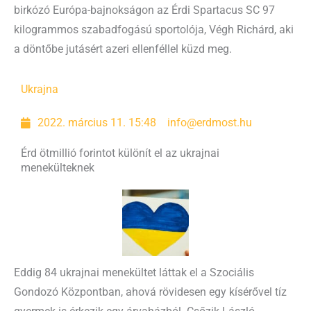
birkózó Európa-bajnokságon az Érdi Spartacus SC 97
kilogrammos szabadfogású sportolója, Végh Richárd, aki
a döntőbe jutásért azeri ellenféllel küzd meg.
Ukrajna
2022. március 11. 15:48
info@erdmost.hu
Érd ötmillió forintot különít el az ukrajnai
menekülteknek
Eddig 84 ukrajnai menekültet láttak el a Szociális
Gondozó Központban, ahová rövidesen egy kísérővel tíz