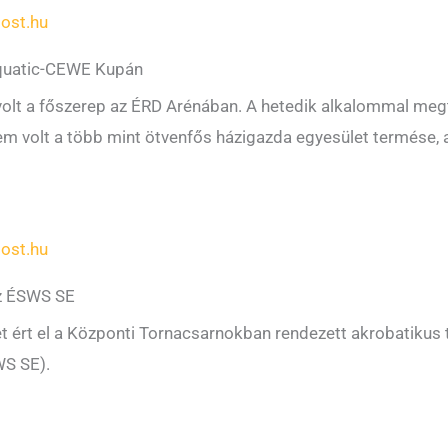
ost.hu
 Aquatic-CEWE Kupán
volt a főszerep az ÉRD Arénában. A hetedik alkalommal m
rem volt a több mint ötvenfős házigazda egyesület termése, a
ost.hu
az ÉSWS SE
et ért el a Központi Tornacsarnokban rendezett akrobatikus
WS SE).