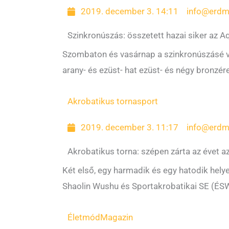
2019. december 3. 14:11
info@erdm
Szinkronúszás: összetett hazai siker az
Szombaton és vasárnap a szinkronúszásé 
arany- és ezüst- hat ezüst- és négy bronzé
Akrobatikus torna
sport
2019. december 3. 11:17
info@erdm
Akrobatikus torna: szépen zárta az évet 
Két első, egy harmadik és egy hatodik hely
Shaolin Wushu és Sportakrobatikai SE (ÉS
Életmód
Magazin