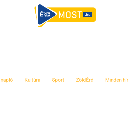
snapló
Kultúra
Sport
ZöldÉrd
Minden hír