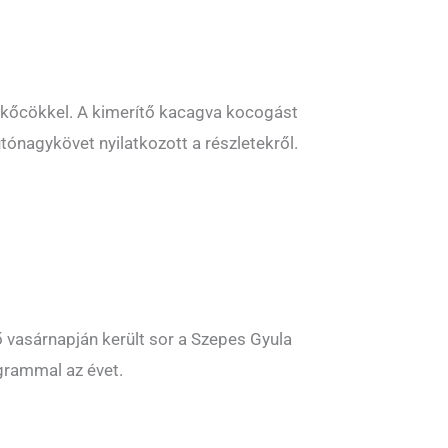
erkőcökkel. A kimerítő kacagva kocogást
tónagykövet nyilatkozott a részletekről.
 vasárnapján került sor a Szepes Gyula
grammal az évet.