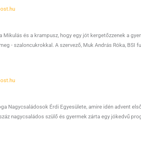
ost.hu
 a Mikulás és a krampusz, hogy egy jót kergetőzzenek a gy
 meg - szaloncukrokkal. A szervező, Muk András Róka, BSI fu
ost.hu
ga Nagycsaládosok Érdi Egyesülete, amire idén advent első
záz nagycsaládos szülő és gyermek zárta egy jókedvű pro