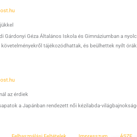
ost.hu
jükkel
Érdi Gárdonyi Géza Általános Iskola és Gimnáziumban a nyolc
li követelményekről tájékozódhattak, és beülhettek nyílt órákr
ost.hu
nál az érdiek
csapatok a Japánban rendezett női kézilabda-világbajnokság
Felhasználási Feltételek
Impresszum
ÁSZF