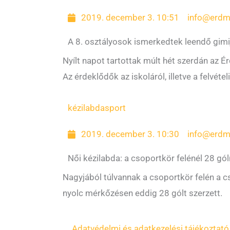
2019. december 3. 10:51
info@erdm
A 8. osztályosok ismerkedtek leendő gimi
Nyílt napot tartottak múlt hét szerdán az 
Az érdeklődők az iskoláról, illetve a felvéte
kézilabda
sport
2019. december 3. 10:30
info@erdm
Női kézilabda: a csoportkör felénél 28 gól
Nagyjából túlvannak a csoportkör felén a 
nyolc mérkőzésen eddig 28 gólt szerzett.
Adatvédelmi és adatkezelési tájékoztató