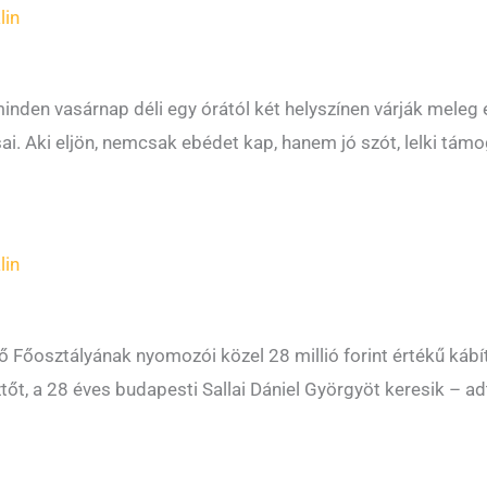
lin
inden vasárnap déli egy órától két helyszínen várják meleg é
. Aki eljön, nemcsak ebédet kap, hanem jó szót, lelki támog
lin
 Főosztályának nyomozói közel 28 millió forint értékű kábít
esztőt, a 28 éves budapesti Sallai Dániel Györgyöt keresik –