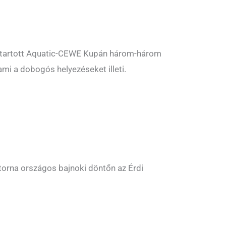
egtartott Aquatic-CEWE Kupán három-három
mi a dobogós helyezéseket illeti.
 torna országos bajnoki döntőn az Érdi