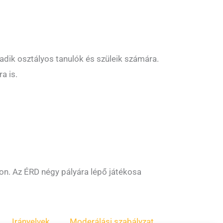
adik osztályos tanulók és szüleik számára.
a is.
on. Az ÉRD négy pályára lépő játékosa
Irányelvek
Moderálási szabályzat