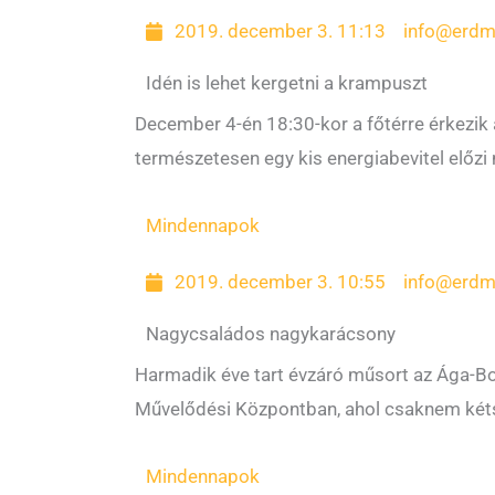
2019. december 3. 11:13
info@erdm
Idén is lehet kergetni a krampuszt
December 4-én 18:30-kor a főtérre érkezik
természetesen egy kis energiabevitel előzi
Mindennapok
2019. december 3. 10:55
info@erdm
Nagycsaládos nagykarácsony
Harmadik éve tart évzáró műsort az Ága-Bo
Művelődési Központban, ahol csaknem kéts
Mindennapok