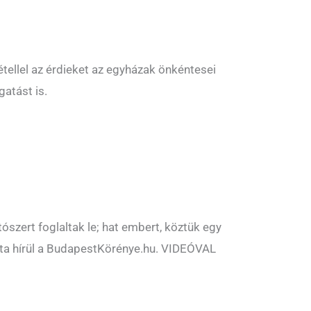
tellel az érdieket az egyházak önkéntesei
atást is.
ószert foglaltak le; hat embert, köztük egy
 adta hírül a BudapestKörénye.hu. VIDEÓVAL