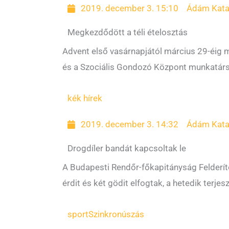
2019. december 3. 15:10
Ádám Kata
Megkezdődött a téli ételosztás
Advent első vasárnapjától március 29-éig m
és a Szociális Gondozó Központ munkatársai
kék hírek
2019. december 3. 14:32
Ádám Kata
Drogdíler bandát kapcsoltak le
A Budapesti Rendőr-főkapitányság Felderítő
érdit és két gödit elfogtak, a hetedik terj
sport
Szinkronúszás