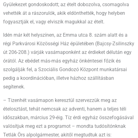
Gyülekezet gondoskodott; az ételt dobozolva, csomagolva
vehették át a rászorulók, akik eldönthették, hogy helyben
fogyasztják el, vagy elviszik magukkal az ételt.
Idén már két helyszínen, az Emma utca 8. szám alatt és a
régi Parkvárosi Közösségi Ház épületében (Bajcsy-Zsilinszky
út 206-208.) várják vasárnaponként az érdieket délután egy
órától. Az ebédet más-más egyház önkéntesei főzik és
szolgálják fel, a Szociális Gondozó Központ munkatársai
pedig a koordinációban, illetve házhoz szállításban
segítenek.
– Tizenhét vasárnapon keresztül szervezzük meg az
ételosztást, tehát nemcsak az adventi, hanem a teljes téli
időszakban, március 29-éig. Tíz érdi egyház összefogásával
valósítjuk meg ezt a programot – mondta tudósítónknak
Tetlák Örs alpolgármester, akitől megtudtuk azt is: