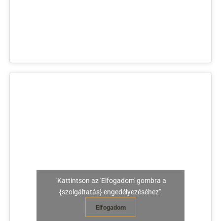
"Kattintson az 'Elfogadom' gombra a
{szolgáltatás} engedélyezéséhez"
Elfogadom