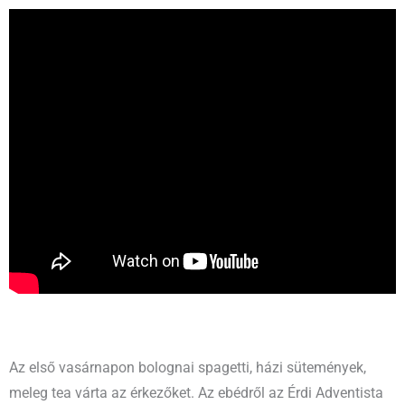
Az első vasárnapon bolognai spagetti, házi sütemények,
meleg tea várta az érkezőket. Az ebédről az Érdi Adventista