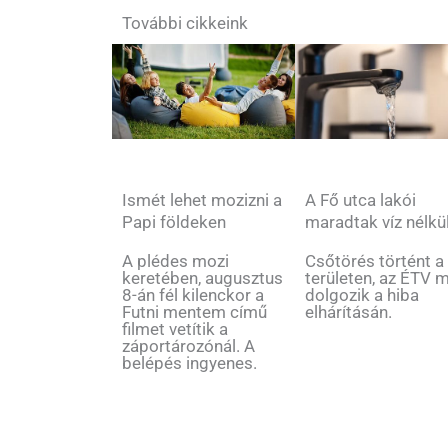
További cikkeink
Ismét lehet mozizni a
A Fő utca lakói
Papi földeken
maradtak víz nélkü
A plédes mozi
Csőtörés történt a
keretében, augusztus
területen, az ÉTV 
8-án fél kilenckor a
dolgozik a hiba
Futni mentem című
elhárításán.
filmet vetítik a
záportározónál. A
belépés ingyenes.