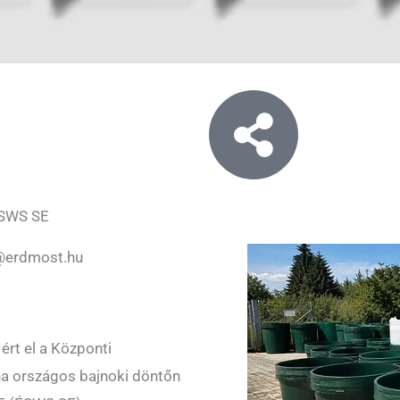
 ÉSWS SE
@erdmost.hu
ért el a Központi
na országos bajnoki döntőn