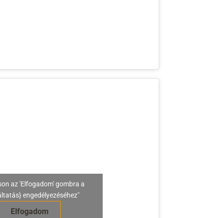
son az 'Elfogadom' gombra a
áltatás} engedélyezéséhez"
Elfogadom