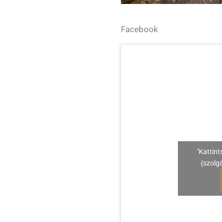
Facebook
"Kattint
{szolg