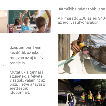
Járműhiba miatt több járat
A kimaradó Z30-as és S40-
az érdi vasútvonalakon.
Szeptember 1-jén
kezdődik az iskola,
l
megvan az új tanév
rendje is
már
Mutatjuk a tanítási
szünetek, a felvételi
vizsgák, valamint az
őszi, illetve a tavaszi
érettségik
időpontjait.