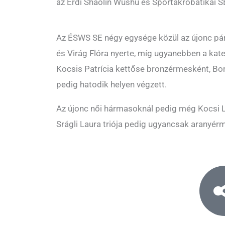
az Érdi Shaolin Wushu és Sportakrobatikai 
Az ÉSWS SE négy egysége közül az újonc pá
és Virág Flóra nyerte, míg ugyanebben a kat
Kocsis Patrícia kettőse bronzérmesként, Bo
pedig hatodik helyen végzett.
Az újonc női hármasoknál pedig még Kocsi Li
Srágli Laura triója pedig ugyancsak aranyérm