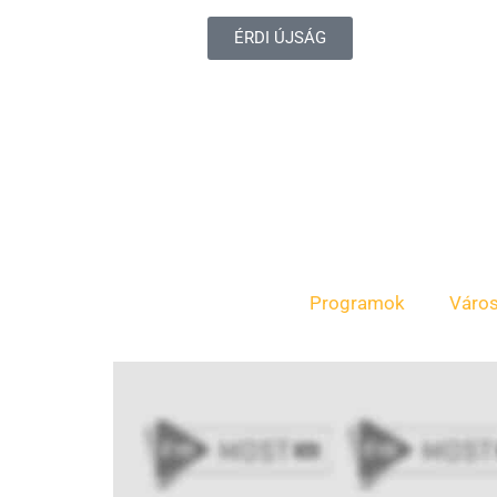
ÉRDI ÚJSÁG
Programok
Váro