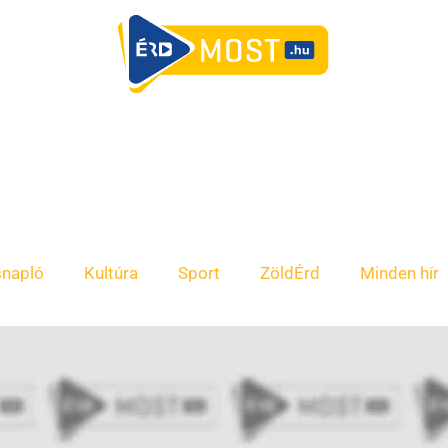
snapló
Kultúra
Sport
ZöldÉrd
Minden hír