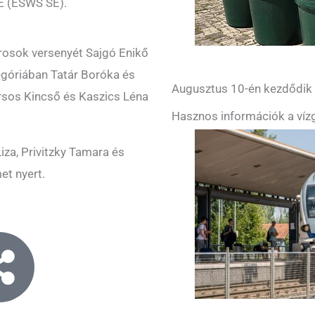
SE (ÉSWS SE).
rosok versenyét Sajgó Enikő
egóriában Tatár Boróka és
Augusztus 10-én kezdődik a
rsos Kincső és Kaszics Léna
Hasznos információk a vízg
za, Privitzky Tamara és
et nyert.