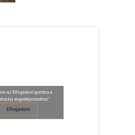
son az 'Elfogadom' gombra a
áltatás} engedélyezéséhez"
Elfogadom