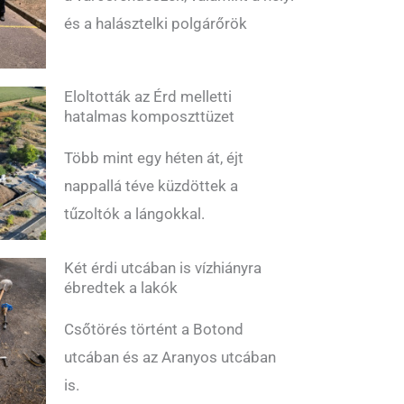
és a halásztelki polgárőrök
Eloltották az Érd melletti
hatalmas komposzttüzet
Több mint egy héten át, éjt
nappallá téve küzdöttek a
tűzoltók a lángokkal.
Két érdi utcában is vízhiányra
ébredtek a lakók
Csőtörés történt a Botond
utcában és az Aranyos utcában
is.