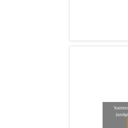
"Kattint
{szolg