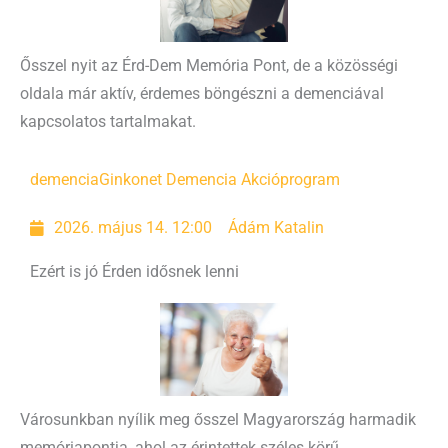
Ősszel nyit az Érd-Dem Memória Pont, de a közösségi
oldala már aktív, érdemes böngészni a demenciával
kapcsolatos tartalmakat.
demencia
Ginkonet Demencia Akcióprogram
2026. május 14. 12:00
Ádám Katalin
Ezért is jó Érden idősnek lenni
Városunkban nyílik meg ősszel Magyarország harmadik
memóriapontja, ahol az érintettek széles körű