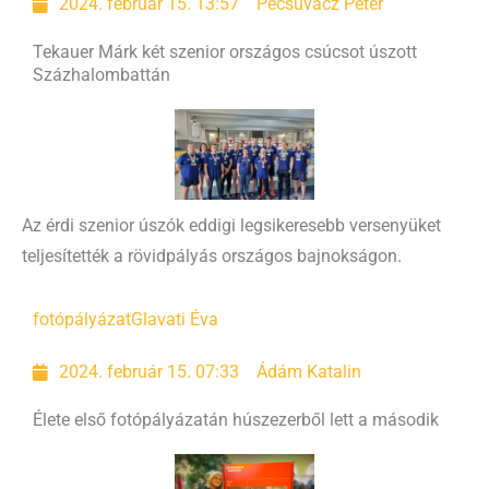
2024. február 15. 13:57
Pecsuvácz Péter
Tekauer Márk két szenior országos csúcsot úszott
Százhalombattán
Az érdi szenior úszók eddigi legsikeresebb versenyüket
teljesítették a rövidpályás országos bajnokságon.
fotópályázat
Glavati Éva
2024. február 15. 07:33
Ádám Katalin
Élete első fotópályázatán húszezerből lett a második