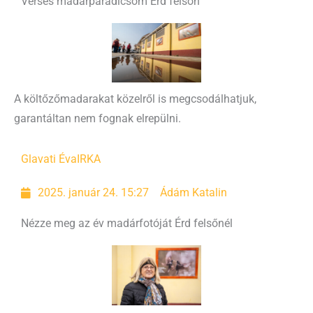
Verses madárparadicsom Érd felsőn
A költőzőmadarakat közelről is megcsodálhatjuk,
garantáltan nem fognak elrepülni.
Glavati Éva
IRKA
2025. január 24. 15:27
Ádám Katalin
Nézze meg az év madárfotóját Érd felsőnél