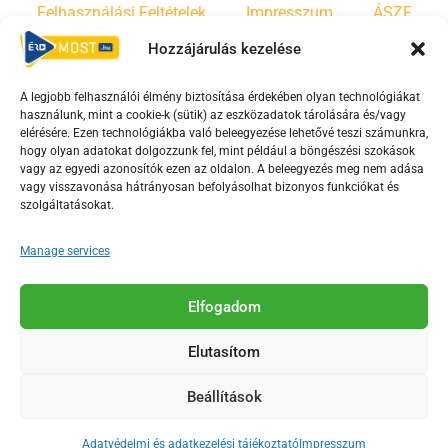
Felhasználási Feltételek
Impresszum
ÁSZF
Hozzájárulás kezelése
Irányelvek
Moderálási szabályzat
A legjobb felhasználói élmény biztosítása érdekében olyan technológiákat
használunk, mint a cookie-k (sütik) az eszközadatok tárolására és/vagy
F
Y
T
elérésére. Ezen technológiákba való beleegyezése lehetővé teszi számunkra,
hogy olyan adatokat dolgozzunk fel, mint például a böngészési szokások
a
o
i
vagy az egyedi azonosítók ezen az oldalon. A beleegyezés meg nem adása
c
u
k
vagy visszavonása hátrányosan befolyásolhat bizonyos funkciókat és
e
t
t
szolgáltatásokat.
b
u
o
Manage services
o
b
k
o
e
Az Érd Média médiaszolgáltatási tevékenységét a
k
-
Elfogadom
Médiatanács a Magyar Média Mecenatúra program
-
s
keretében támogatja.
Elutasítom
s
q
q
u
Beállítások
u
a
2018-2026. © Minden jog fenntartva, Érd Megyei Jogú Város
a
r
Polgármesteri Hivatal Média Osztálya
Adatvédelmi és adatkezelési tájékoztató
Impresszum