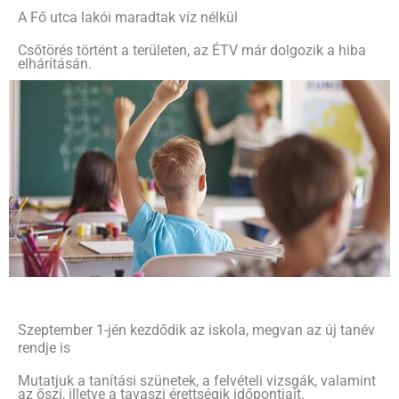
A Fő utca lakói maradtak víz nélkül
Csőtörés történt a területen, az ÉTV már dolgozik a hiba
elhárításán.
Szeptember 1-jén kezdődik az iskola, megvan az új tanév
rendje is
Mutatjuk a tanítási szünetek, a felvételi vizsgák, valamint
az őszi, illetve a tavaszi érettségik időpontjait.