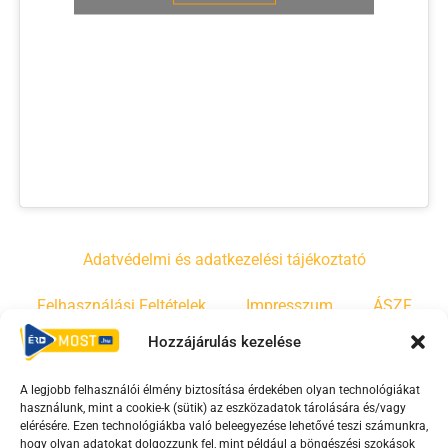
Adatvédelmi és adatkezelési tájékoztató
Felhasználási Feltételek
Impresszum
ÁSZF
Hozzájárulás kezelése
Irányelvek
Moderálási szabályzat
A legjobb felhasználói élmény biztosítása érdekében olyan technológiákat
használunk, mint a cookie-k (sütik) az eszközadatok tárolására és/vagy
F
Y
T
elérésére. Ezen technológiákba való beleegyezése lehetővé teszi számunkra,
hogy olyan adatokat dolgozzunk fel, mint például a böngészési szokások