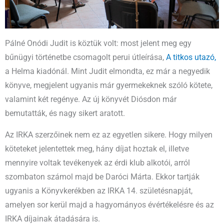
Pálné Onódi Judit is köztük volt: most jelent meg egy
bűnügyi történetbe csomagolt perui útleírása,
A titkos utazó,
a Helma kiadónál. Mint Judit elmondta, ez már a negyedik
könyve, megjelent ugyanis már gyermekeknek szóló kötete,
valamint két regénye. Az új könyvét Diósdon már
bemutatták, és nagy sikert aratott.
Az IRKA szerzőinek nem ez az egyetlen sikere. Hogy milyen
köteteket jelentettek meg, hány díjat hoztak el, illetve
mennyire voltak tevékenyek az érdi klub alkotói, arról
szombaton számol majd be Daróci Márta. Ekkor tartják
ugyanis a Könyvkerékben az IRKA 14. születésnapját,
amelyen sor kerül majd a hagyományos évértékelésre és az
IRKA díjainak átadására is.