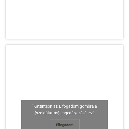
"Kattintson az 'Elfogadom' gombra a
{szolgáltatás} engedélyezéséhez"
Elfogadom