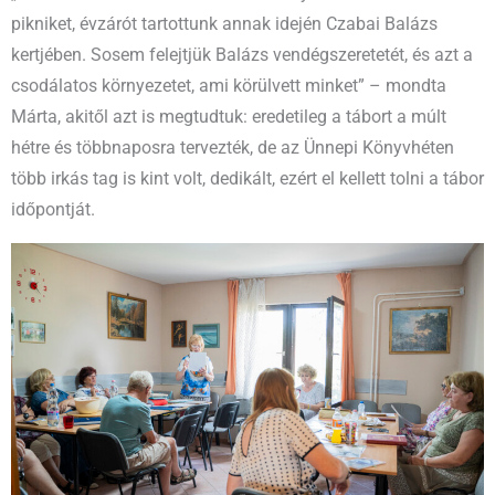
pikniket, évzárót tartottunk annak idején Czabai Balázs
kertjében. Sosem felejtjük Balázs vendégszeretetét, és azt a
csodálatos környezetet, ami körülvett minket” – mondta
Márta, akitől azt is megtudtuk: eredetileg a tábort a múlt
hétre és többnaposra tervezték, de az Ünnepi Könyvhéten
több irkás tag is kint volt, dedikált, ezért el kellett tolni a tábor
időpontját.