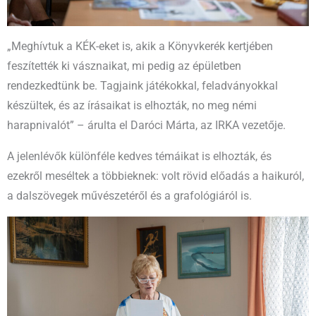
„Meghívtuk a KÉK-eket is, akik a Könyvkerék kertjében
feszítették ki vásznaikat, mi pedig az épületben
rendezkedtünk be. Tagjaink játékokkal, feladványokkal
készültek, és az írásaikat is elhozták, no meg némi
harapnivalót” – árulta el Daróci Márta, az IRKA vezetője.
A jelenlévők különféle kedves témáikat is elhozták, és
ezekről meséltek a többieknek: volt rövid előadás a haikuról,
a dalszövegek művészetéről és a grafológiáról is.