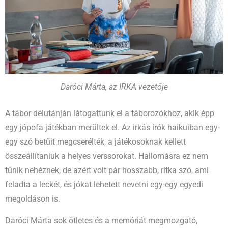
Daróci Márta, az IRKA vezetője
A tábor délutánján látogattunk el a táborozókhoz, akik épp
egy jópofa játékban merültek el. Az irkás írók haikuiban egy-
egy szó betűit megcserélték, a játékosoknak kellett
összeállítaniuk a helyes verssorokat. Hallomásra ez nem
tűnik nehéznek, de azért volt pár hosszabb, ritka szó, ami
feladta a leckét, és jókat lehetett nevetni egy-egy egyedi
megoldáson is.
Daróci Márta sok ötletes és a memóriát megmozgató,