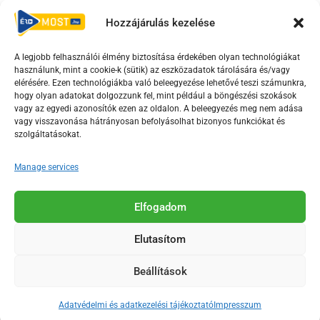
Hozzájárulás kezelése
Irányelvek
Moderálási szabályzat
A legjobb felhasználói élmény biztosítása érdekében olyan technológiákat
használunk, mint a cookie-k (sütik) az eszközadatok tárolására és/vagy
F
Y
T
elérésére. Ezen technológiákba való beleegyezése lehetővé teszi számunkra,
a
o
i
hogy olyan adatokat dolgozzunk fel, mint például a böngészési szokások
vagy az egyedi azonosítók ezen az oldalon. A beleegyezés meg nem adása
c
u
k
vagy visszavonása hátrányosan befolyásolhat bizonyos funkciókat és
e
t
t
szolgáltatásokat.
b
u
o
o
b
k
Manage services
o
e
Az Érd Média médiaszolgáltatási tevékenységét a
k
-
Elfogadom
Médiatanács a Magyar Média Mecenatúra program
-
s
keretében támogatja.
Elutasítom
s
q
q
u
Beállítások
u
a
2018-2026. © Minden jog fenntartva, Érd Megyei Jogú Város
a
r
Polgármesteri Hivatal Média Osztálya
Adatvédelmi és adatkezelési tájékoztató
Impresszum
r
e