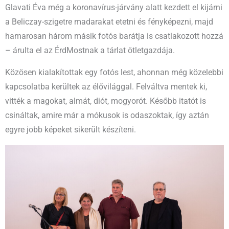
Glavati Éva még a koronavírus-járvány alatt kezdett el kijárni
a Beliczay-szigetre madarakat etetni és fényképezni, majd
hamarosan három másik fotós barátja is csatlakozott hozzá
– árulta el az ÉrdMostnak a tárlat ötletgazdája.
Közösen kialakítottak egy fotós lest, ahonnan még közelebbi
kapcsolatba kerültek az élővilággal. Felváltva mentek ki,
vitték a magokat, almát, diót, mogyorót. Később itatót is
csináltak, amire már a mókusok is odaszoktak, így aztán
egyre jobb képeket sikerült készíteni.