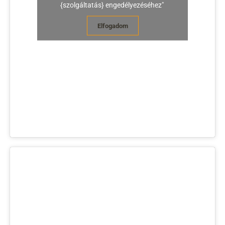
{szolgáltatás} engedélyezéséhez"
Elfogadom