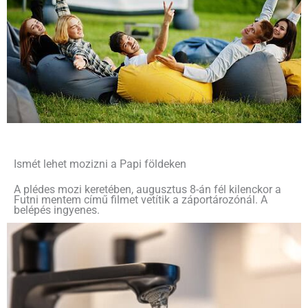
Ismét lehet mozizni a Papi földeken
A plédes mozi keretében, augusztus 8-án fél kilenckor a
Futni mentem című filmet vetítik a záportározónál. A
belépés ingyenes.