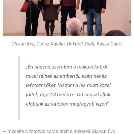
Glavati Éva, Csősz Katalin, Dokupil Zsolt, Kasza Gábor
„Én nagyon szeretem a mókusokat, de
mivel félnek az embertől, ezért nehéz
lefotózni őket. Viszont a les miatt közel
jöttek, úgy 2-3 méterre. Ott csúszkáltak
előttünk az itatóban megfagyott vízen”
– mesélte a fotózás során átélt élményeit Glavati Éva.