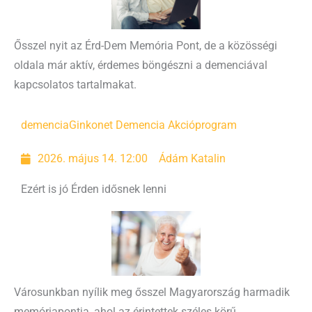
Ősszel nyit az Érd-Dem Memória Pont, de a közösségi
oldala már aktív, érdemes böngészni a demenciával
kapcsolatos tartalmakat.
demencia
Ginkonet Demencia Akcióprogram
2026. május 14. 12:00
Ádám Katalin
Ezért is jó Érden idősnek lenni
Városunkban nyílik meg ősszel Magyarország harmadik
memóriapontja, ahol az érintettek széles körű