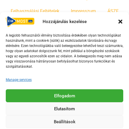
Felhasználási Feltételek
Impresszum
ÁSZF
Hozzájárulás kezelése
Irányelvek
Moderálási szabályzat
A legjobb felhasználói élmény biztosítása érdekében olyan technológiákat
használunk, mint a cookie-k (sütik) az eszközadatok tárolására és/vagy
F
Y
T
elérésére. Ezen technológiákba való beleegyezése lehetővé teszi számunkra,
hogy olyan adatokat dolgozzunk fel, mint például a böngészési szokások
a
o
i
vagy az egyedi azonosítók ezen az oldalon. A beleegyezés meg nem adása
c
u
k
vagy visszavonása hátrányosan befolyásolhat bizonyos funkciókat és
e
t
t
szolgáltatásokat.
b
u
o
Manage services
o
b
k
o
e
Az Érd Média médiaszolgáltatási tevékenységét a
k
-
Elfogadom
Médiatanács a Magyar Média Mecenatúra program
-
s
keretében támogatja.
Elutasítom
s
q
q
u
Beállítások
u
a
2018-2026. © Minden jog fenntartva, Érd Megyei Jogú Város