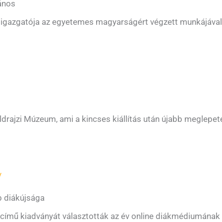
ános
igazgatója az egyetemes magyarságért végzett munkájával é
rajzi Múzeum, ami a kincses kiállítás után újabb meglepet
y
b diákújsága
ímű kiadványát választották az év online diákmédiumának a