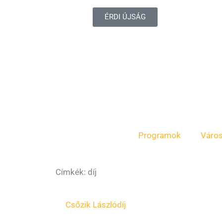
ÉRDI ÚJSÁG
Programok
Váro
Címkék: díj
Oldal
Oldal
Csőzik László
díj