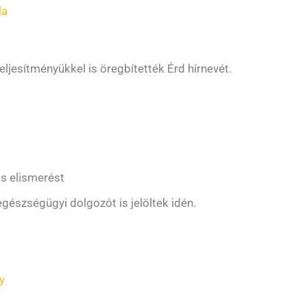
la
teljesítményükkel is öregbítették Érd hírnevét.
a
os elismerést
 egészségügyi dolgozót is jelöltek idén.
y