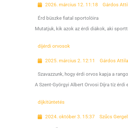
2026. március 12. 11:18
Gárdos Atti
Érd büszke fiatal sportolóira
Mutatjuk, kik azok az érdi diákok, aki sport
díj
érdi orvosok
2025. március 2. 12:11
Gárdos Attil
Szavazzunk, hogy érdi orvos kapja a rang
A Szent-Györgyi Albert Orvosi Díjra tíz érdi
díj
kitüntetés
2024. október 3. 15:37
Szűcs Gergel