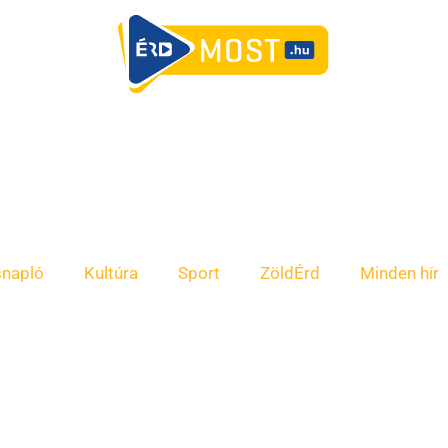
snapló
Kultúra
Sport
ZöldÉrd
Minden hír