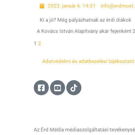
2023. január 6. 14:51
info@erdmost.
Ki a jó? Még pályázhatnak az érdi diákok
A Kovács István Alapítvány akár fejenként 
1
2
Adatvédelmi és adatkezelési tájékoztató
F
Y
T
a
o
i
c
u
k
e
t
t
b
u
o
o
b
k
o
e
Az Érd Média médiaszolgáltatási tevékenys