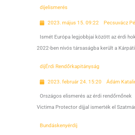
díj
elismerés
2023. május 15. 09:22
Pecsuvácz Pé
Ismét Európa legjobbjai között az érdi ho
2022-ben nívós társaságba került a Kárpáti 
díj
Érdi Rendőrkapitányság
2023. február 24. 15:20
Ádám Katali
Országos elismerés az érdi rendőrnőnek
Victima Protector díjjal ismerték el Szatm
Bundáskenyér
díj