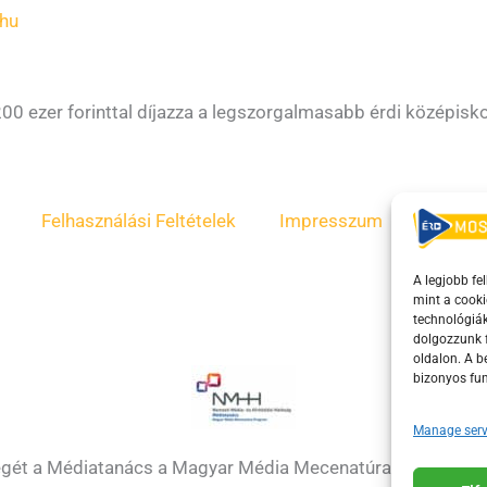
hu
200 ezer forinttal díjazza a legszorgalmasabb érdi középisk
Felhasználási Feltételek
Impresszum
ÁSZF
A legjobb fe
mint a cooki
technológiák
dolgozzunk f
oldalon. A 
bizonyos fun
Manage serv
égét a Médiatanács a Magyar Média Mecenatúra program k