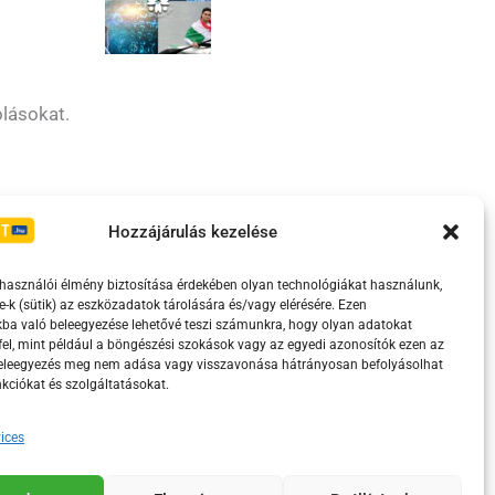
olásokat.
Irányelvek
Moderálási szabályzat
Hozzájárulás kezelése
lhasználói élmény biztosítása érdekében olyan technológiákat használunk,
e-k (sütik) az eszközadatok tárolására és/vagy elérésére. Ezen
ba való beleegyezése lehetővé teszi számunkra, hogy olyan adatokat
el, mint például a böngészési szokások vagy az egyedi azonosítók ezen az
beleegyezés meg nem adása vagy visszavonása hátrányosan befolyásolhat
kciókat és szolgáltatásokat.
ices
eretében támogatja.