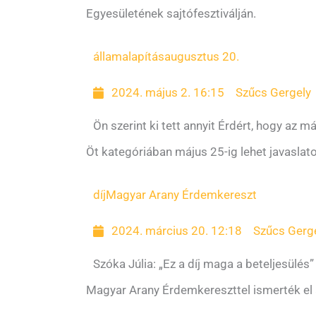
Egyesületének sajtófesztiválján.
államalapítás
augusztus 20.
2024. május 2. 16:15
Szűcs Gergely
Ön szerint ki tett annyit Érdért, hogy az m
Öt kategóriában május 25-ig lehet javaslat
díj
Magyar Arany Érdemkereszt
2024. március 20. 12:18
Szűcs Gerg
Szóka Júlia: „Ez a díj maga a beteljesülés”
Magyar Arany Érdemkereszttel ismerték el