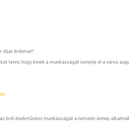
ár díjat érdemel?
okat tenni, hogy kinek a munkásságát ismerje el a város aug
ely
 az érdi énekművész munkásságát a nemzeti ünnep alkalmáb