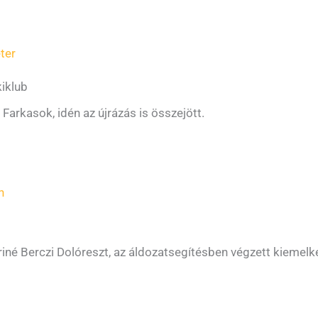
ter
kiklub
Farkasok, idén az újrázás is összejött.
n
áriné Berczi Dolóreszt, az áldozatsegítésben végzett kiemel