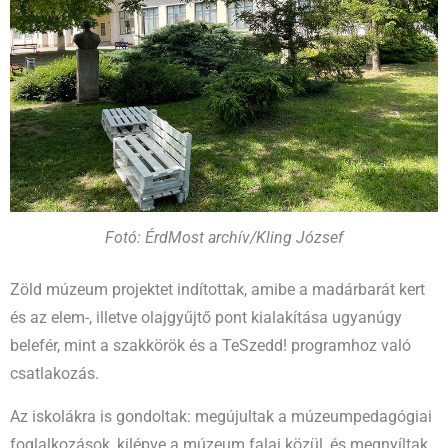
Fotó: ÉrdMost archív/Kling József
Zöld múzeum projektet indítottak, amibe a madárbarát kert
és az elem-, illetve olajgyűjtő pont kialakítása ugyanúgy
belefér, mint a szakkörök és a TeSzedd! programhoz való
csatlakozás.
Az iskolákra is gondoltak: megújultak a múzeumpedagógiai
foglalkozások, kilépve a múzeum falai közül, és megnyíltak