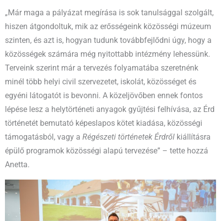
„Már maga a pályázat megírása is sok tanulsággal szolgált,
hiszen átgondoltuk, mik az erősségeink közösségi múzeum
szinten, és azt is, hogyan tudunk továbbfejlődni úgy, hogy a
közösségek számára még nyitottabb intézmény lehessünk.
Terveink szerint már a tervezés folyamatába szeretnénk
minél több helyi civil szervezetet, iskolát, közösséget és
egyéni látogatót is bevonni. A közeljövőben ennek fontos
lépése lesz a helytörténeti anyagok gyűjtési felhívása, az Érd
történetét bemutató képeslapos kötet kiadása, közösségi
támogatásból, vagy a
Régészeti történetek Érdről
kiállításra
épülő programok közösségi alapú tervezése” – tette hozzá
Anetta.