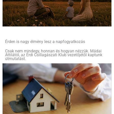
Érden is nagy élmény lesz a napfogyatkozás
Csak nem mindegy, honnan és hogyan nézzük. Mádai
Attilától, az Érdi Csillagászati Klub vezetőjétől kaptunk
útmutatást.