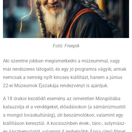
Fotó: Freepik
Aki szeretne jobban megismerkedni a múzeummal, vagy
már rendszeres látogató, és egy jó programra vágyik, annak
nemcsak a nemrég nyílt kincses kiállítást, hanem a június
22-ei Múzeumok Éjszakája rendezvényt is ajánljuk.
A 18 órakor kezdődő esemény az ismeretlen Mongóliába
kalauzolja el a vendégeket, előadásokon (a sámánizmustól
a mongol lovaskultúráig), úti beszámolókon, valamint egy
kiállításon keresztül. A kocsiszínben ének-, tánc-, solymász-
és íjászbemutatót, valamint A legbelsőbb Ázsia című filmet