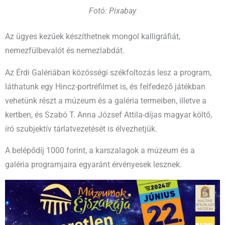
Fotó: Pixabay
Az ügyes kezűek készíthetnek mongol kalligráfiát,
nemezfülbevalót és nemezlabdát.
Az Érdi Galériában közösségi székfoltozás lesz a program,
láthatunk egy Hincz-portréfilmet is, és felfedező játékban
vehetünk részt a múzeum és a galéria termeiben, illetve a
kertben, és Szabó T. Anna József Attila-díjas magyar költő,
író szubjektív tárlatvezetését is élvezhetjük.
A belépődíj 1000 forint, a karszalagok a múzeum és a
galéria programjaira egyaránt érvényesek lesznek.