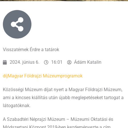
Visszatérnek Érdre a tatárok
2024. június 6.
16:01
Ádám Katalin
díj
Magyar Földrajzi Múzeum
programok
Közösségi Múzeum díjat nyert a Magyar Földrajzi Múzeum,
ami a kincses kiállítás után újabb meglepetéseket tartogat a
látogatóknak.
A Szabadtéri Néprajzi Múzeum – Múzeumi Oktatási és
Módszertani Központ 2019-ben kezdeményezte a cím