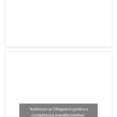
"Kattintson az 'Elfogadom' gombra a
{szolgáltatás} engedélyezéséhez"