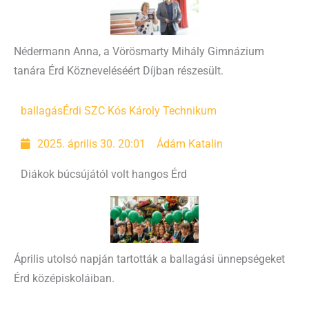
Nédermann Anna, a Vörösmarty Mihály Gimnázium
tanára Érd Közneveléséért Díjban részesült.
ballagás
Érdi SZC Kós Károly Technikum
2025. április 30. 20:01
Ádám Katalin
Diákok búcsújától volt hangos Érd
Április utolsó napján tartották a ballagási ünnepségeket
Érd középiskoláiban.