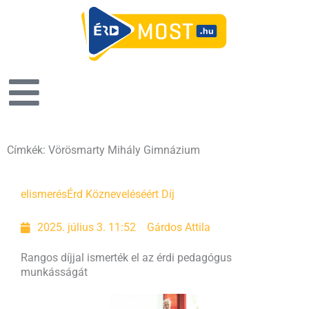
Címkék: Vörösmarty Mihály Gimnázium
Oldal
Oldal
elismerés
Érd Közneveléséért Díj
2025. július 3. 11:52
Gárdos Attila
Rangos díjjal ismerték el az érdi pedagógus
munkásságát