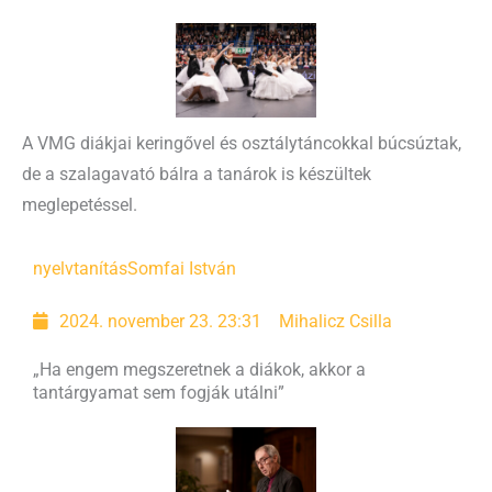
A VMG diákjai keringővel és osztálytáncokkal búcsúztak,
de a szalagavató bálra a tanárok is készültek
meglepetéssel.
nyelvtanítás
Somfai István
2024. november 23. 23:31
Mihalicz Csilla
„Ha engem megszeretnek a diákok, akkor a
tantárgyamat sem fogják utálni”