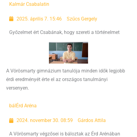
Kalmár Csaba
latin
2025. április 7. 15:46
Szűcs Gergely
Győzelmet ért Csabának, hogy szereti a történelmet
A Vörösmarty gimnázium tanulója minden idők legjobb
érdi eredményét érte el az országos tanulmányi
versenyen.
bál
Érd Aréna
2024. november 30. 08:59
Gárdos Attila
A Vörösmarty végzősei is báloztak az Érd Arénában