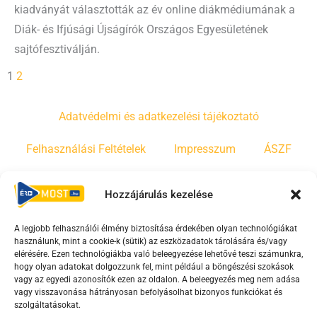
kiadványát választották az év online diákmédiumának a
Diák- és Ifjúsági Újságírók Országos Egyesületének
sajtófesztiválján.
1
2
Adatvédelmi és adatkezelési tájékoztató
Felhasználási Feltételek
Impresszum
ÁSZF
Irányelvek
Moderálási szabályzat
Hozzájárulás kezelése
A legjobb felhasználói élmény biztosítása érdekében olyan technológiákat
F
Y
T
használunk, mint a cookie-k (sütik) az eszközadatok tárolására és/vagy
a
o
i
elérésére. Ezen technológiákba való beleegyezése lehetővé teszi számunkra,
c
u
k
hogy olyan adatokat dolgozzunk fel, mint például a böngészési szokások
vagy az egyedi azonosítók ezen az oldalon. A beleegyezés meg nem adása
e
t
t
vagy visszavonása hátrányosan befolyásolhat bizonyos funkciókat és
b
u
o
szolgáltatásokat.