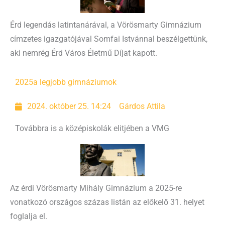
Érd legendás latintanárával, a Vörösmarty Gimnázium
címzetes igazgatójával Somfai Istvánnal beszélgettünk,
aki nemrég Érd Város Életmű Díjat kapott.
2025
a legjobb gimnáziumok
2024. október 25. 14:24
Gárdos Attila
Továbbra is a középiskolák elitjében a VMG
Az érdi Vörösmarty Mihály Gimnázium a 2025-re
vonatkozó országos százas listán az előkelő 31. helyet
foglalja el.