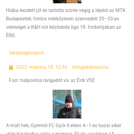
Hiába kezdett jól és tartotta szinte végig a lépést az MTK
Budapesttel, fontos mérkőzésen szenvedett 35–33-as
vereséget a K&H női kézilabda liga 18. fordulójában az
ÉRD.
labdarúgás
sport
2022. március 18. 12:55
info@erdmost.hu
Foci: hatpontos rangadót vív az Érdi VSE
A múlt heti, Gyirmót FC Győr II elleni 4–1-es hazai siker