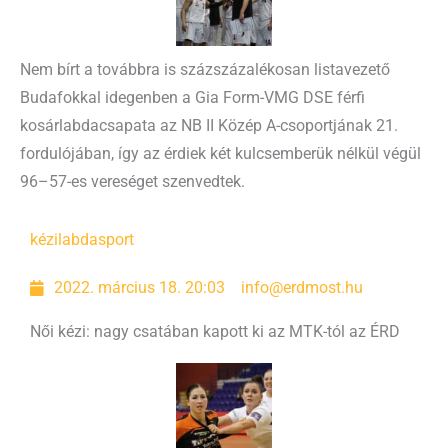
Nem bírt a továbbra is százszázalékosan listavezető
Budafokkal idegenben a Gia Form-VMG DSE férfi
kosárlabdacsapata az NB II Közép A-csoportjának 21.
fordulójában, így az érdiek két kulcsemberük nélkül végül
96–57-es vereséget szenvedtek.
kézilabda
sport
2022. március 18. 20:03
info@erdmost.hu
Női kézi: nagy csatában kapott ki az MTK-tól az ÉRD