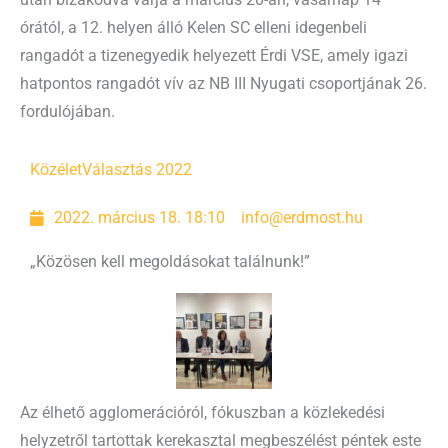
után bizakodva várja a március 20-án, vasárnap 14
órától, a 12. helyen álló Kelen SC elleni idegenbeli
rangadót a tizenegyedik helyezett Érdi VSE, amely igazi
hatpontos rangadót vív az NB III Nyugati csoportjának 26.
fordulójában.
Közélet
Választás 2022
2022. március 18. 18:10
info@erdmost.hu
„Közösen kell megoldásokat találnunk!”
Az élhető agglomerációról, fókuszban a közlekedési
helyzetről tartottak kerekasztal megbeszélést péntek este