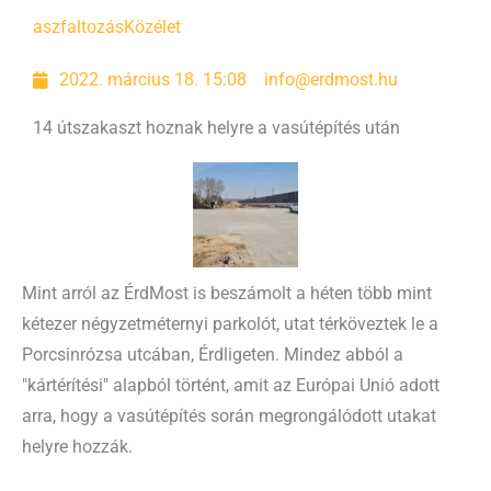
aszfaltozás
Közélet
2022. március 18. 15:08
info@erdmost.hu
14 útszakaszt hoznak helyre a vasútépítés után
Mint arról az ÉrdMost is beszámolt a héten több mint
kétezer négyzetméternyi parkolót, utat térköveztek le a
Porcsinrózsa utcában, Érdligeten. Mindez abból a
"kártérítési" alapból történt, amit az Európai Unió adott
arra, hogy a vasútépítés során megrongálódott utakat
helyre hozzák.