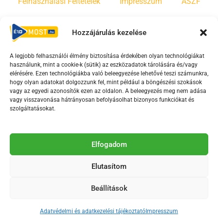
Felhasználási Feltételek
Impresszum
ÁSZF
Irányelvek
Moderálási szabályzat
Hozzájárulás kezelése
A legjobb felhasználói élmény biztosítása érdekében olyan technológiákat
F
Y
T
használunk, mint a cookie-k (sütik) az eszközadatok tárolására és/vagy
a
o
i
elérésére. Ezen technológiákba való beleegyezése lehetővé teszi számunkra,
c
u
k
hogy olyan adatokat dolgozzunk fel, mint például a böngészési szokások
vagy az egyedi azonosítók ezen az oldalon. A beleegyezés meg nem adása
e
t
t
vagy visszavonása hátrányosan befolyásolhat bizonyos funkciókat és
b
u
o
szolgáltatásokat.
o
b
k
o
e
Az Érd Média médiaszolgáltatási tevékenységét a
k
-
Elfogadom
Médiatanács a Magyar Média Mecenatúra program
-
s
keretében támogatja.
Elutasítom
s
q
q
u
Beállítások
u
a
2018-2026. © Minden jog fenntartva, Érd Megyei Jogú Város
a
r
Polgármesteri Hivatal Média Osztálya
Adatvédelmi és adatkezelési tájékoztató
Impresszum