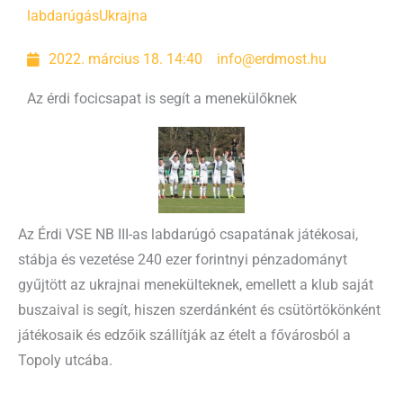
labdarúgás
Ukrajna
2022. március 18. 14:40
info@erdmost.hu
Az érdi focicsapat is segít a menekülőknek
Az Érdi VSE NB III-as labdarúgó csapatának játékosai,
stábja és vezetése 240 ezer forintnyi pénzadományt
gyűjtött az ukrajnai menekülteknek, emellett a klub saját
buszaival is segít, hiszen szerdánként és csütörtökönként
játékosaik és edzőik szállítják az ételt a fővárosból a
Topoly utcába.