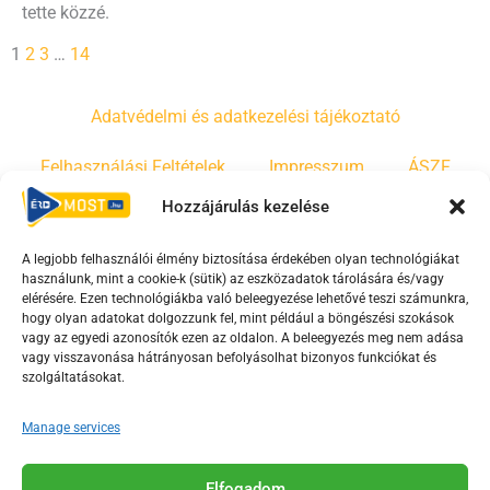
tette közzé.
1
2
3
…
14
Adatvédelmi és adatkezelési tájékoztató
Felhasználási Feltételek
Impresszum
ÁSZF
Hozzájárulás kezelése
Irányelvek
Moderálási szabályzat
A legjobb felhasználói élmény biztosítása érdekében olyan technológiákat
használunk, mint a cookie-k (sütik) az eszközadatok tárolására és/vagy
F
Y
T
elérésére. Ezen technológiákba való beleegyezése lehetővé teszi számunkra,
hogy olyan adatokat dolgozzunk fel, mint például a böngészési szokások
a
o
i
vagy az egyedi azonosítók ezen az oldalon. A beleegyezés meg nem adása
c
u
k
vagy visszavonása hátrányosan befolyásolhat bizonyos funkciókat és
e
t
t
szolgáltatásokat.
b
u
o
Manage services
o
b
k
o
e
Az Érd Média médiaszolgáltatási tevékenységét a
Elfogadom