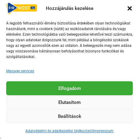
Hozzájárulás kezelése
Irányelvek
Moderálási szabályzat
A legjobb felhasználói élmény biztosítása érdekében olyan technológiákat
használunk, mint a cookie-k (sütik) az eszközadatok tárolására és/vagy
F
Y
T
elérésére. Ezen technológiákba való beleegyezése lehetővé teszi számunkra,
hogy olyan adatokat dolgozzunk fel, mint például a böngészési szokások
a
o
i
vagy az egyedi azonosítók ezen az oldalon. A beleegyezés meg nem adása
c
u
k
vagy visszavonása hátrányosan befolyásolhat bizonyos funkciókat és
e
t
t
szolgáltatásokat.
b
u
o
Manage services
o
b
k
o
e
Az Érd Média médiaszolgáltatási tevékenységét a
k
-
Elfogadom
Médiatanács a Magyar Média Mecenatúra program
-
s
keretében támogatja.
Elutasítom
s
q
q
u
Beállítások
u
a
2018-2026. © Minden jog fenntartva, Érd Megyei Jogú Város
a
r
Polgármesteri Hivatal Média Osztálya
Adatvédelmi és adatkezelési tájékoztató
Impresszum
r
e