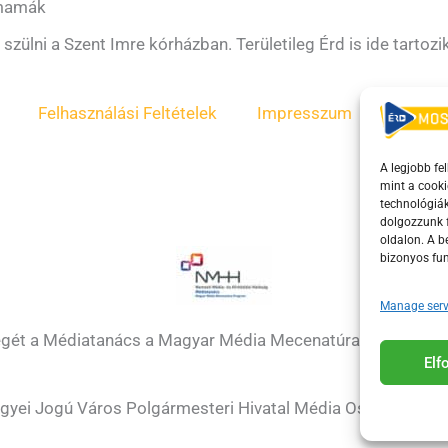
smamák
szülni a Szent Imre kórházban. Területileg Érd is ide tartozik
Felhasználási Feltételek
Impresszum
ÁSZF
A legjobb fe
mint a cooki
technológiák
dolgozzunk f
oldalon. A 
bizonyos fun
Manage serv
égét a Médiatanács a Magyar Média Mecenatúra program k
El
gyei Jogú Város Polgármesteri Hivatal Média Osztálya