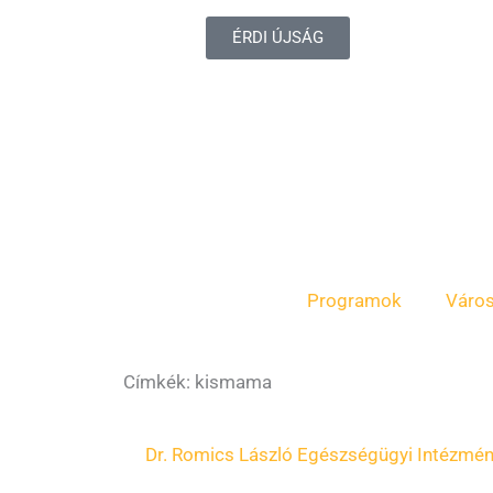
ÉRDI ÚJSÁG
Programok
Váro
Címkék: kismama
Dr. Romics László Egészségügyi Intézmé