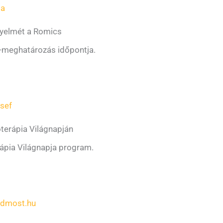
la
igyelmét a Romics
t-meghatározás időpontja.
zsef
terápia Világnapján
rápia Világnapja program.
rdmost.hu