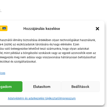
.
Irányelvek
Moderálási szabályzat
Hozzájárulás kezelése
lhasználói élmény biztosítása érdekében olyan technológiákat használunk,
e-k (sütik) az eszközadatok tárolására és/vagy elérésére. Ezen
ba való beleegyezése lehetővé teszi számunkra, hogy olyan adatokat
el, mint például a böngészési szokások vagy az egyedi azonosítók ezen az
beleegyezés meg nem adása vagy visszavonása hátrányosan befolyásolhat
kciókat és szolgáltatásokat.
ices
eretében támogatja.
fogadom
Elutasítom
Beállítások
Adatvédelmi és adatkezelési tájékoztató
Impresszum