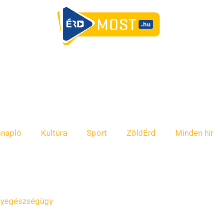
snapló
Kultúra
Sport
ZöldÉrd
Minden hír
ny
egészségügy