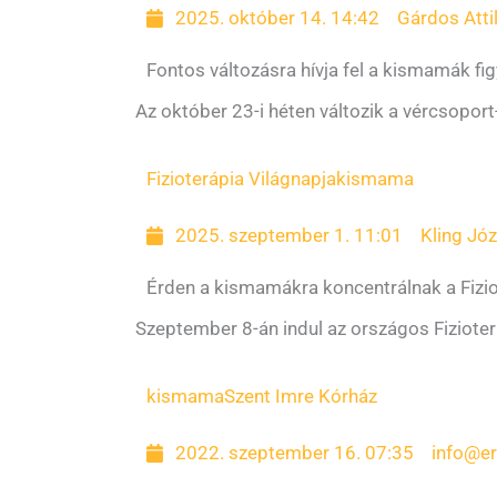
2025. október 14. 14:42
Gárdos Atti
Fontos változásra hívja fel a kismamák f
Az október 23-i héten változik a vércsopor
Fizioterápia Világnapja
kismama
2025. szeptember 1. 11:01
Kling Jó
Érden a kismamákra koncentrálnak a Fizio
Szeptember 8-án indul az országos Fiziote
kismama
Szent Imre Kórház
2022. szeptember 16. 07:35
info@e