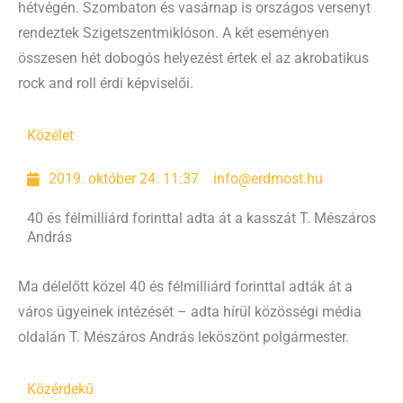
hétvégén. Szombaton és vasárnap is országos versenyt
rendeztek Szigetszentmiklóson. A két eseményen
összesen hét dobogós helyezést értek el az akrobatikus
rock and roll érdi képviselői.
Közélet
2019. október 24. 11:37
info@erdmost.hu
40 és félmilliárd forinttal adta át a kasszát T. Mészáros
András
Ma délelőtt közel 40 és félmilliárd forinttal adták át a
város ügyeinek intézését – adta hírül közösségi média
oldalán T. Mészáros András leköszönt polgármester.
Közérdekű