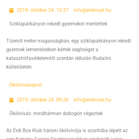
2019. október 24. 10:27
info@erdmost.hu
Sziklapárkányon rekedt gyermeket mentettek
Tizenöt méter magasságban, egy sziklapárkányon rekedt
gyermek lementésében kértek segítséget a
katasztrófavédelemtől szerdán délután Budaörs
külterületén.
Ökölvívás
sport
2019. október 24. 09:26
info@erdmost.hu
Ökölvívás: mindhárman dobogón végeztek
Az Érdi Box Klub három ökölvívója is szorítóba lépett az