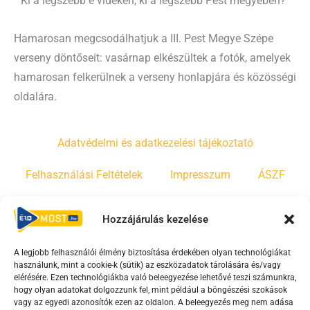
Ki a legszebb e vidéken, ki a legszebb Pest megyében?
Hamarosan megcsodálhatjuk a III. Pest Megye Szépe
verseny döntőseit: vasárnap elkészültek a fotók, amelyek
hamarosan felkerülnek a verseny honlapjára és közösségi
oldalára.
Adatvédelmi és adatkezelési tájékoztató
Felhasználási Feltételek
Impresszum
ÁSZF
Irányelvek
Moderálási szabályzat
Hozzájárulás kezelése
A legjobb felhasználói élmény biztosítása érdekében olyan technológiákat
F
Y
T
használunk, mint a cookie-k (sütik) az eszközadatok tárolására és/vagy
a
o
i
elérésére. Ezen technológiákba való beleegyezése lehetővé teszi számunkra,
c
u
k
hogy olyan adatokat dolgozzunk fel, mint például a böngészési szokások
vagy az egyedi azonosítók ezen az oldalon. A beleegyezés meg nem adása