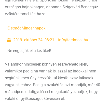
egri Kemény Ferenc Sportcsarnokban rendezett junior
országos bajnokságon, ahonnan Szigetvári Bendegúz
ezüstéremmel tért haza.
Életmód
Mindennapok
2019. október 24. 08:21
info@erdmost.hu
Ne engedjük el a kezüket!
Valamikor nincsenek könnyen észrevehető jelek,
valamikor pedig ha vannak is, azzal az indokkal nem
segítünk, mert úgy érezzük, túl kicsik, azaz laikusok
vagyunk ehhez. Pedig a szakértők azt mondják, már 40
másodperc odafigyeléssel megakadályozhatjuk, hogy
valaki öngyilkosságot kövessen el.