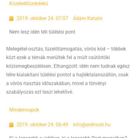
Közélet
Közérdekű
2019. október 24. 07:07
Ádám Katalin
Nem lesz idén téli túlélési pont
Melegétel-osztás, tüzelőtámogatás, vörös kód – többek
közt ezek a témák merültek fel a múlt csütörtöki
krízismegbeszélésen. Elhangzott: idén nem tudnak egész
télre kialakítani túlélési pontot a hajléktalanszállón, csak
a vörös riasztás időszakában, mivel a törvényi
szabályozás ezt teszi lehetővé.
Mindennapok
2019. október 24. 06:49
info@erdmost.hu