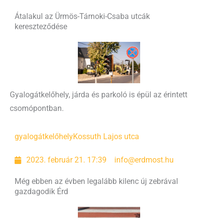
Átalakul az Ürmös-Tárnoki-Csaba utcák
kereszteződése
Gyalogátkelőhely, járda és parkoló is épül az érintett
csomópontban.
gyalogátkelőhely
Kossuth Lajos utca
2023. február 21. 17:39
info@erdmost.hu
Még ebben az évben legalább kilenc új zebrával
gazdagodik Érd