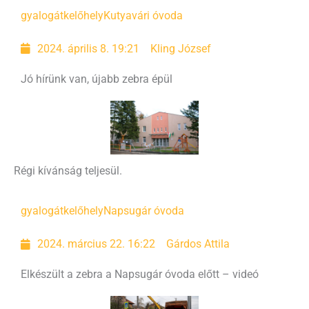
gyalogátkelőhely
Kutyavári óvoda
2024. április 8. 19:21
Kling József
Jó hírünk van, újabb zebra épül
Régi kívánság teljesül.
gyalogátkelőhely
Napsugár óvoda
2024. március 22. 16:22
Gárdos Attila
Elkészült a zebra a Napsugár óvoda előtt – videó