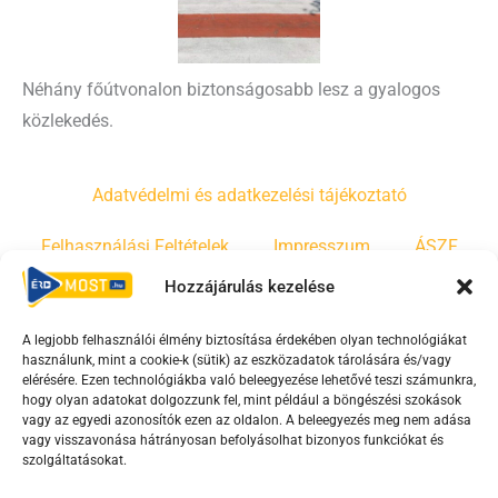
Néhány főútvonalon biztonságosabb lesz a gyalogos
közlekedés.
Adatvédelmi és adatkezelési tájékoztató
Felhasználási Feltételek
Impresszum
ÁSZF
Hozzájárulás kezelése
Irányelvek
Moderálási szabályzat
A legjobb felhasználói élmény biztosítása érdekében olyan technológiákat
használunk, mint a cookie-k (sütik) az eszközadatok tárolására és/vagy
F
Y
T
elérésére. Ezen technológiákba való beleegyezése lehetővé teszi számunkra,
a
o
i
hogy olyan adatokat dolgozzunk fel, mint például a böngészési szokások
vagy az egyedi azonosítók ezen az oldalon. A beleegyezés meg nem adása
c
u
k
vagy visszavonása hátrányosan befolyásolhat bizonyos funkciókat és
e
t
t
szolgáltatásokat.
b
u
o