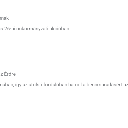
ásnak
us 26-ai önkormányzati akcióban.
az Érdre
ában, így az utolsó fordulóban harcol a bennmaradásért az