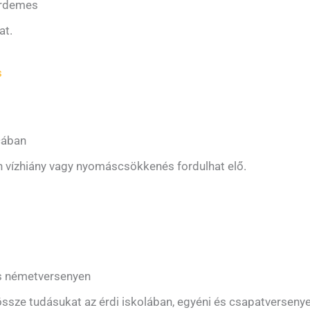
érdemes
at.
s
cában
n vízhiány vagy nyomáscsökkenés fordulhat elő.
os németversenyen
össze tudásukat az érdi iskolában, egyéni és csapatverseny