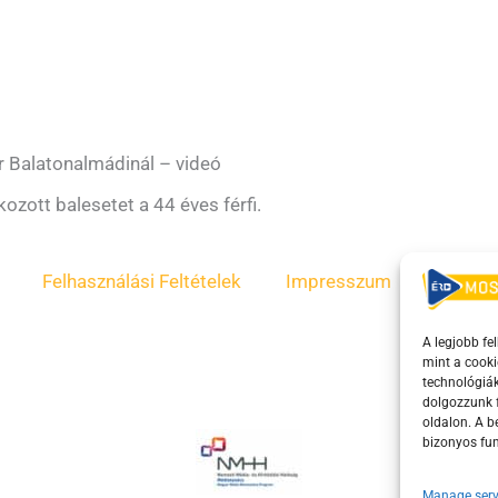
r Balatonalmádinál – videó
zott balesetet a 44 éves férfi.
Felhasználási Feltételek
Impresszum
ÁSZF
A legjobb fe
mint a cooki
technológiák
dolgozzunk f
oldalon. A 
bizonyos fun
Manage serv