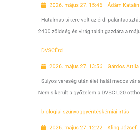
2026. május 27. 15:46
Ádám Katalin
Hatalmas sikere volt az érdi palántaoszt
2400 zöldség és virág talált gazdára a máj
DVSC
Érd
2026. május 27. 13:56
Gárdos Attila
Súlyos vereség után élet-halál meccs vár 
Nem sikerült a győzelem a DVSC U20 otthon
biológiai szúnyoggyérítés
kémiai irtás
2026. május 27. 12:22
Kling József