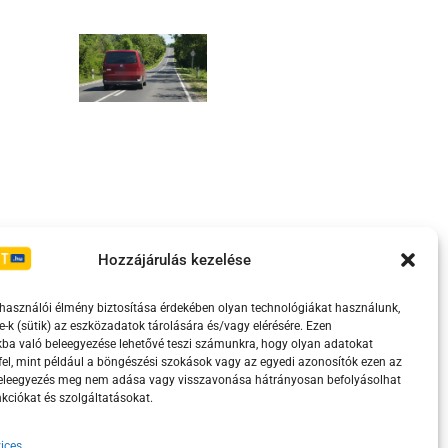
Irányelvek
Moderálási szabályzat
Hozzájárulás kezelése
lhasználói élmény biztosítása érdekében olyan technológiákat használunk,
e-k (sütik) az eszközadatok tárolására és/vagy elérésére. Ezen
ba való beleegyezése lehetővé teszi számunkra, hogy olyan adatokat
el, mint például a böngészési szokások vagy az egyedi azonosítók ezen az
beleegyezés meg nem adása vagy visszavonása hátrányosan befolyásolhat
kciókat és szolgáltatásokat.
ices