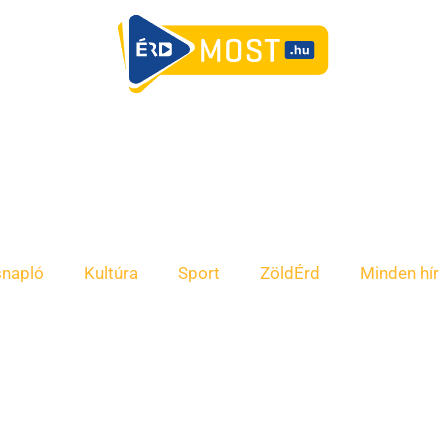
snapló
Kultúra
Sport
ZöldÉrd
Minden hír