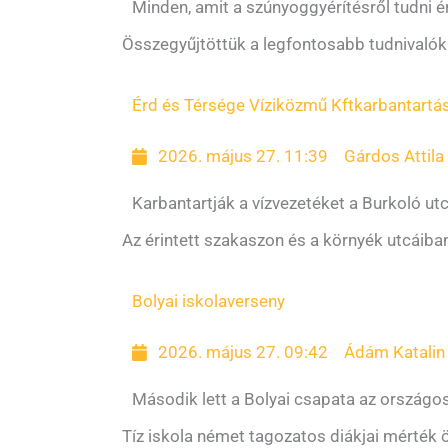
Minden, amit a szúnyoggyérítésről tudni 
Összegyűjtöttük a legfontosabb tudnivalók
Érd és Térsége Víziközmű Kft
karbantartá
2026. május 27. 11:39
Gárdos Attila
Karbantartják a vízvezetéket a Burkoló ut
Az érintett szakaszon és a környék utcáiba
Bolyai iskola
verseny
2026. május 27. 09:42
Ádám Katalin
Második lett a Bolyai csapata az ország
Tíz iskola német tagozatos diákjai mérték 