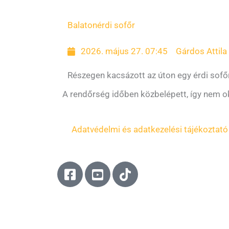
Balaton
érdi sofőr
2026. május 27. 07:45
Gárdos Attila
Részegen kacsázott az úton egy érdi sofő
A rendőrség időben közbelépett, így nem oko
Adatvédelmi és adatkezelési tájékoztató
F
Y
T
a
o
i
c
u
k
e
t
t
b
u
o