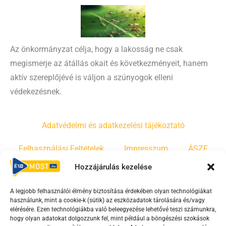
Az önkormányzat célja, hogy a lakosság ne csak
megismerje az átállás okait és következményeit, hanem
aktív szereplőjévé is váljon a szúnyogok elleni
védekezésnek.
Adatvédelmi és adatkezelési tájékoztató
Felhasználási Feltételek
Impresszum
ÁSZF
Hozzájárulás kezelése
Irányelvek
Moderálási szabályzat
A legjobb felhasználói élmény biztosítása érdekében olyan technológiákat
használunk, mint a cookie-k (sütik) az eszközadatok tárolására és/vagy
F
Y
T
elérésére. Ezen technológiákba való beleegyezése lehetővé teszi számunkra,
a
o
i
hogy olyan adatokat dolgozzunk fel, mint például a böngészési szokások