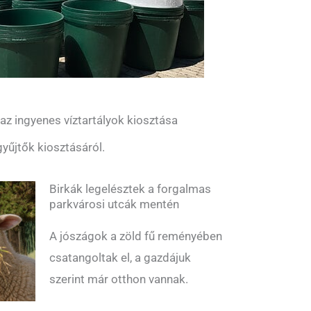
z ingyenes víztartályok kiosztása
yűjtők kiosztásáról.
Birkák legelésztek a forgalmas
parkvárosi utcák mentén
A jószágok a zöld fű reményében
csatangoltak el, a gazdájuk
szerint már otthon vannak.