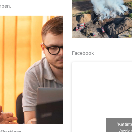
mben.
Facebook
"Kattint
{szolg