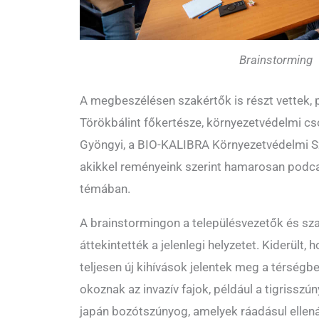
Brainstorming
A megbeszélésen szakértők is részt vettek, 
Törökbálint főkertésze, környezetvédelmi cs
Gyöngyi, a BIO-KALIBRA Környezetvédelmi Sz
akikkel reményeink szerint hamarosan podcas
témában.
A brainstormingon a településvezetők és s
áttekintették a jelenlegi helyzetet. Kiderült,
teljesen új kihívások jelentek meg a térség
okoznak az invazív fajok, például a tigrisszú
japán bozótszúnyog, amelyek ráadásul ellená