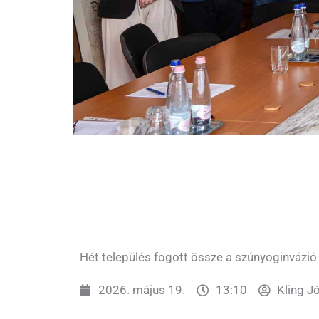
Hét település fogott össze a szúnyoginvázió 
2026. május 19.
13:10
Kling J