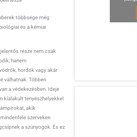
főkertésze
 emberek többsége még
iológiai és a kémiai
jelentős része nem csak
odik, hanem
 vödrök, hordók vagy akár
ké válhatnak. Többen
van a védekezésben. Ideje
n kialakult tenyészhelyekkel
vámpírokat, akik
 mindenféle szerveken
egcsípnek a szúnyogok. És ez