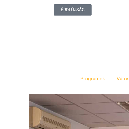
ÉRDI ÚJSÁG
Programok
Váro