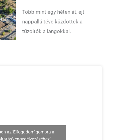
Több mint egy héten át, éjt
nappallá téve küzdöttek a
tűzoltók a lángokkal.
son az 'Elfogadom' gombra a
áltatás} engedélyezéséhez"