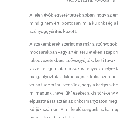
Holló Zsuzsa, Törökbálint 
A jelenlévők egyetértettek abban, hogy az
mindig nem érti pontosan, mi a különbség a b
szúnyoggyérítés között.
A szakemberek szerint ma már a szúnyogok 
mocsarakban vagy ártéri területeken szapor
lakóövezetekben. Esővízgyűjtők, kerti tavak,
vízzel teli gumiabroncsok is tenyészőhelyek
hangsúlyozták: a lakosságnak kulcsszerepe 
volna tudomásul vennünk, hogy a kertjeinkbe
mi magunk „neveljük” ezeket a kis törékeny 
elpusztítását aztán az önkormányzaton meg
kérjük számon. A mi felelősségünk is, ha m
nem áldozathibáztatás.