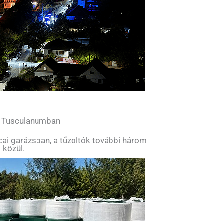
l Tusculanumban
tcai garázsban, a tűzoltók további három
 közül.