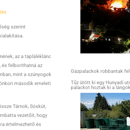
tés
őség szerint
ialakítása.
nének, az a tápláléklánc
 és felboríthatná az
Gázpalackok robbantak fe
mban, mint a szúnyogok
Tűz ütött ki egy Hunyadi u
önkori második emeleti
palackot hoztak ki a lángok
össze Tárnok, Sóskút,
mbatta vezetőit, hogy
ára értelmezhető és