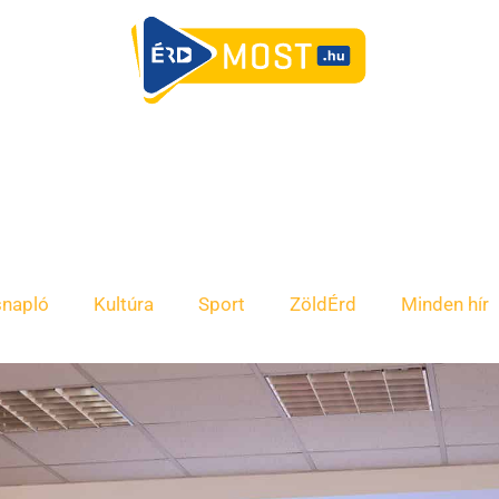
snapló
Kultúra
Sport
ZöldÉrd
Minden hír