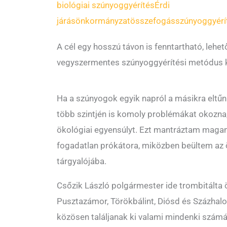
biológiai szúnyoggyérítés
Érdi
járás
önkormányzat
összefogás
szúnyoggyérí
A cél egy hosszú távon is fenntartható, lehet
vegyszermentes szúnyoggyérítési metódus k
Ha a szúnyogok egyik napról a másikra eltűn
több szintjén is komoly problémákat okozna,
ökológiai egyensúlyt. Ezt mantráztam maga
fogadatlan prókátora, miközben beültem az 
tárgyalójába.
Csőzik László polgármester ide trombitálta 
Pusztazámor, Törökbálint, Diósd és Százhalo
közösen találjanak ki valami mindenki szám