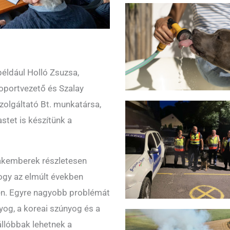
például Holló Zsuzsa,
oportvezető és Szalay
olgáltató Bt. munkatársa,
tet is készítünk a
zakemberek részletesen
 hogy az elmúlt években
ben. Egyre nagyobb problémát
nyog, a koreai szúnyog és a
llóbbak lehetnek a