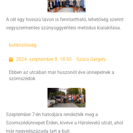
A cél egy hosszú távon is fenntartható, lehetőség szerint
vegyszermentes szúnyoggyérítési metódus kialakítása.
buli
közösség
2024. szeptember 8. 18:50
Szűcs Gergely
Ebben az utcában már huszonöt éve ünnepelnek a
szomszédok
Szeptember 7-én hatodjára rendezték meg a
Szomszédünnepet Érden, kivéve a Hárslevelű utcát, ahol
már negyedszázada tart a buli.