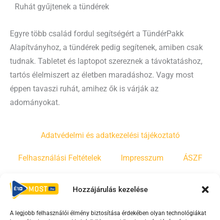
Ruhát gyűjtenek a tündérek
Egyre több család fordul segítségért a TündérPakk
Alapítványhoz, a tündérek pedig segítenek, amiben csak
tudnak. Tabletet és laptopot szereznek a távoktatáshoz,
tartós élelmiszert az életben maradáshoz. Vagy most
éppen tavaszi ruhát, amihez ők is várják az
adományokat.
Adatvédelmi és adatkezelési tájékoztató
Felhasználási Feltételek
Impresszum
ÁSZF
Irányelvek
Moderálási szabályzat
Hozzájárulás kezelése
A legjobb felhasználói élmény biztosítása érdekében olyan technológiákat
F
Y
T