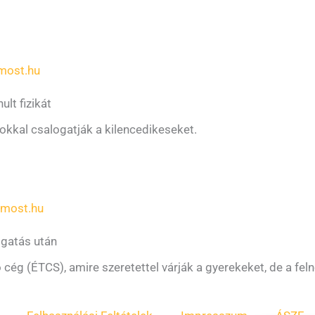
most.hu
ult fizikát
okkal csalogatják a kilencedikeseket.
dmost.hu
sogatás után
ó cég (ÉTCS), amire szeretettel várják a gyerekeket, de a feln