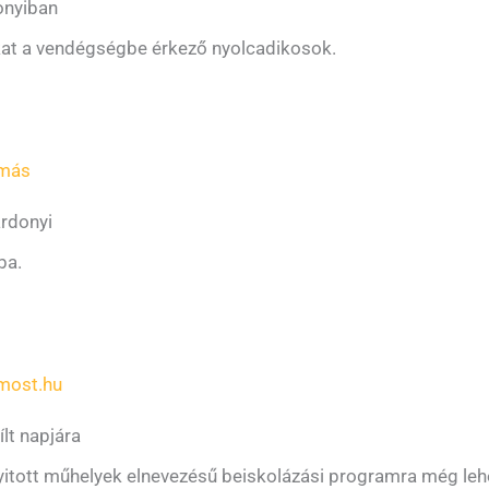
onyiban
kat a vendégségbe érkező nyolcadikosok.
amás
árdonyi
ba.
most.hu
lt napjára
yitott műhelyek elnevezésű beiskolázási programra még lehet