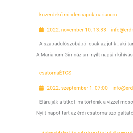
közérdekű mindennapok
marianum
2022. november 10. 13:33
info@erd
A szabadulószobából csak az jut ki, aki tan
A Marianum Gimnázium nyílt napján kihívás
csatorna
ÉTCS
2022. szeptember 1. 07:00
info@er
Elárulják a titkot, mi történik a vízzel mo
Nyílt napot tart az érdi csatorna-szolgáltat