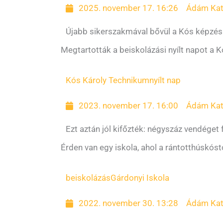
2025. november 17. 16:26
Ádám Kat
Újabb sikerszakmával bővül a Kós képzési
Megtartották a beiskolázási nyílt napot a 
Kós Károly Technikum
nyílt nap
2023. november 17. 16:00
Ádám Kat
Ezt aztán jól kifőzték: négyszáz vendéget
Érden van egy iskola, ahol a rántotthúskóst
beiskolázás
Gárdonyi Iskola
2022. november 30. 13:28
Ádám Kat