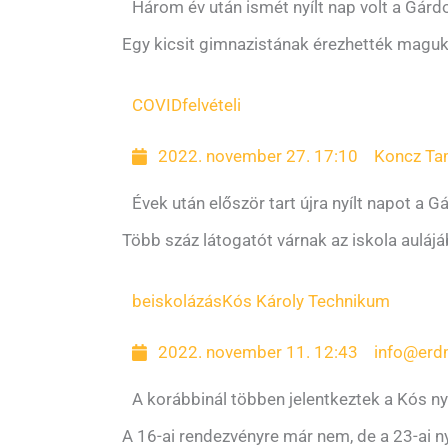
Három év után ismét nyílt nap volt a Gárd
Egy kicsit gimnazistának érezhették magu
COVID
felvételi
2022. november 27. 17:10
Koncz T
Évek után először tart újra nyílt napot a G
Több száz látogatót várnak az iskola aulájá
beiskolázás
Kós Károly Technikum
2022. november 11. 12:43
info@erd
A korábbinál többen jelentkeztek a Kós nyí
A 16-ai rendezvényre már nem, de a 23-ai n