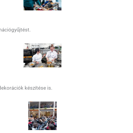
mációgyűjtést.
dekorációk készítése is.