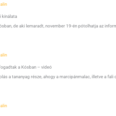
alin
 kínálata
Kósban, de aki lemaradt, november 19-én pótolhatja az infor
alin
 fogadtak a Kósban – videó
olás a tananyag része, ahogy a marcipánmalac, illetve a fali 
alin