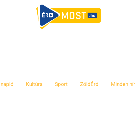
snapló
Kultúra
Sport
ZöldÉrd
Minden hír