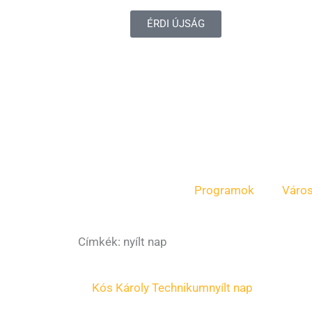
ÉRDI ÚJSÁG
Programok
Váro
Címkék: nyílt nap
Kós Károly Technikum
nyílt nap