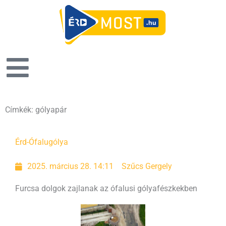
Címkék: gólyapár
Érd-Ófalu
gólya
2025. március 28. 14:11
Szűcs Gergely
Furcsa dolgok zajlanak az ófalusi gólyafészkekben