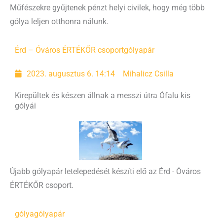
Műfészekre gyűjtenek pénzt helyi civilek, hogy még több
gólya leljen otthonra nálunk.
Érd – Óváros ÉRTÉKŐR csoport
gólyapár
2023. augusztus 6. 14:14
Mihalicz Csilla
Kirepültek és készen állnak a messzi útra Ófalu kis
gólyái
Újabb gólyapár letelepedését készíti elő az Érd - Óváros
ÉRTÉKŐR csoport.
gólya
gólyapár