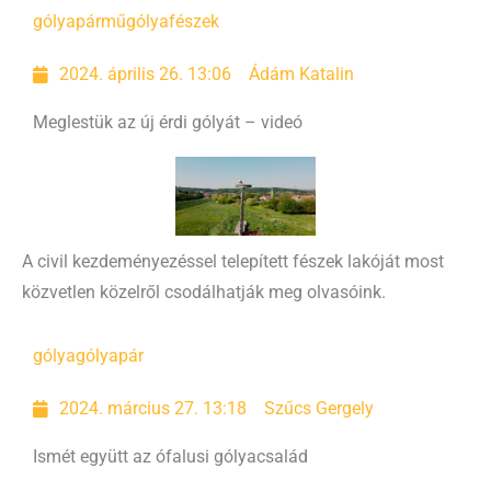
gólyapár
műgólyafészek
2024. április 26. 13:06
Ádám Katalin
Meglestük az új érdi gólyát – videó
A civil kezdeményezéssel telepített fészek lakóját most
közvetlen közelről csodálhatják meg olvasóink.
gólya
gólyapár
2024. március 27. 13:18
Szűcs Gergely
Ismét együtt az ófalusi gólyacsalád